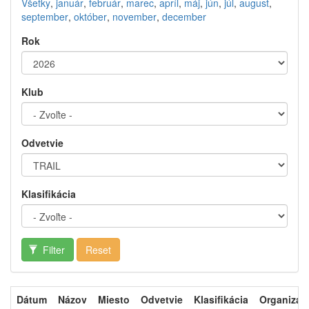
Všetky
,
január
,
február
,
marec
,
apríl
,
máj
,
jún
,
júl
,
august
,
september
,
október
,
november
,
december
Rok
Klub
Odvetvie
Klasifikácia
Filter
Reset
Dátum
Názov
Miesto
Odvetvie
Klasifikácia
Organizát