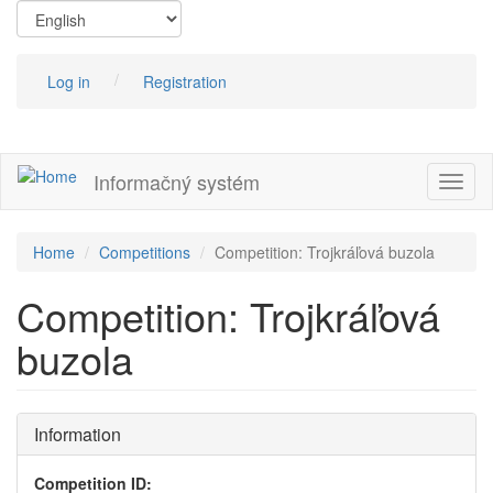
Skip
to
main
content
Log in
Registration
Informačný systém
Toggl
naviga
Home
Competitions
Competition: Trojkráľová buzola
Competition: Trojkráľová
buzola
Information
Competition ID: