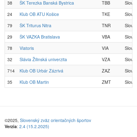
38
ŠK Terezka Banská Bystrica
TBB
Slovak
24
Klub OB ATU Košice
TKE
Slovak
79
ŠK Triturus Nitra
TNR
Slovak
29
ŠK VAZKA Bratislava
VBA
Slovak
78
Viatoris
VIA
Slovak
32
Slávia Žilinská univerzita
VZA
Slovak
714
Klub OB Urbár Zázrivá
ZAZ
Slovak
35
Klub OB Martin
ZMT
Slovak
©2025,
Slovenský zväz orientačných športov
Verzia
:
2.4 (15.2.2025)