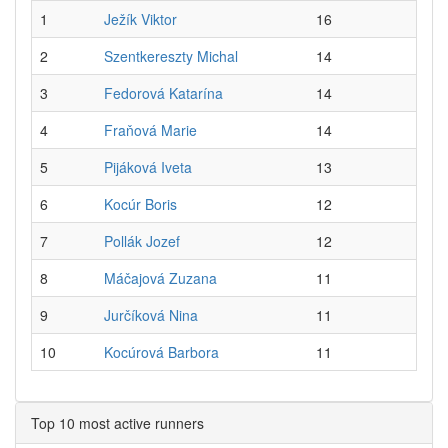
1
Ježík Viktor
16
2
Szentkereszty Michal
14
3
Fedorová Katarína
14
4
Fraňová Marie
14
5
Pijáková Iveta
13
6
Kocúr Boris
12
7
Pollák Jozef
12
8
Máčajová Zuzana
11
9
Jurčíková Nina
11
10
Kocúrová Barbora
11
Top 10 most active runners