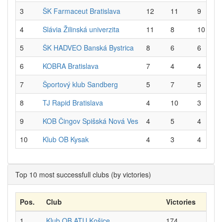
3
ŠK Farmaceut Bratislava
12
11
9
4
Slávia Žilinská univerzita
11
8
10
5
ŠK HADVEO Banská Bystrica
8
6
6
6
KOBRA Bratislava
7
4
4
7
Športový klub Sandberg
5
7
5
8
TJ Rapid Bratislava
4
10
3
9
KOB Čingov Spišská Nová Ves
4
5
4
10
Klub OB Kysak
4
3
4
Top 10 most successfull clubs (by victories)
Pos.
Club
Victories
1
Klub OB ATU Košice
174