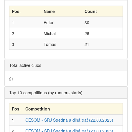
Pos.
Name
Count
1
Peter
30
2
Michal
26
3
Tomáš
21
Total active clubs
21
Top 10 competitions (by runners starts)
Pos.
Competition
1
CESOM - SRJ Stredná a dlhá trať (22.03.2025)
2
CESOM - SRJ Stredná a dlhá trať (23.03.2025)