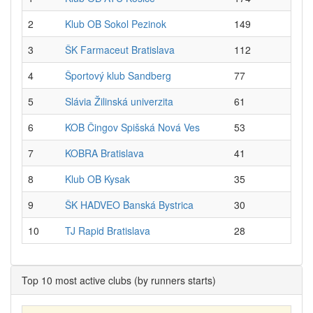
2
Klub OB Sokol Pezinok
149
3
ŠK Farmaceut Bratislava
112
4
Športový klub Sandberg
77
5
Slávia Žilinská univerzita
61
6
KOB Čingov Spišská Nová Ves
53
7
KOBRA Bratislava
41
8
Klub OB Kysak
35
9
ŠK HADVEO Banská Bystrica
30
10
TJ Rapid Bratislava
28
Top 10 most active clubs (by runners starts)