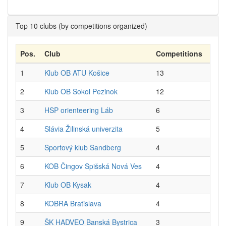
Top 10 clubs (by competitions organized)
Pos.
Club
Competitions
1
Klub OB ATU Košice
13
2
Klub OB Sokol Pezinok
12
3
HSP orienteering Láb
6
4
Slávia Žilinská univerzita
5
5
Športový klub Sandberg
4
6
KOB Čingov Spišská Nová Ves
4
7
Klub OB Kysak
4
8
KOBRA Bratislava
4
9
ŠK HADVEO Banská Bystrica
3