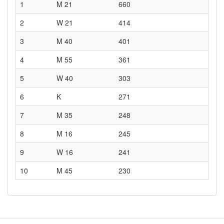
1
M 21
660
2
W 21
414
3
M 40
401
4
M 55
361
5
W 40
303
6
K
271
7
M 35
248
8
M 16
245
9
W 16
241
10
M 45
230