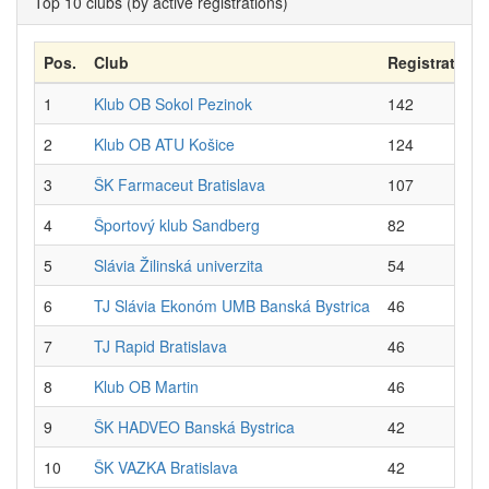
Top 10 clubs (by active registrations)
Pos.
Club
Registrations
1
Klub OB Sokol Pezinok
142
2
Klub OB ATU Košice
124
3
ŠK Farmaceut Bratislava
107
4
Športový klub Sandberg
82
5
Slávia Žilinská univerzita
54
6
TJ Slávia Ekonóm UMB Banská Bystrica
46
7
TJ Rapid Bratislava
46
8
Klub OB Martin
46
9
ŠK HADVEO Banská Bystrica
42
10
ŠK VAZKA Bratislava
42