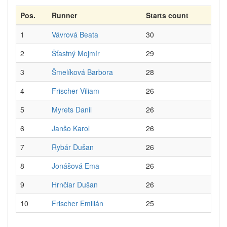
Pos.
Runner
Starts count
1
Vávrová Beata
30
2
Šťastný Mojmír
29
3
Šmelíková Barbora
28
4
Frischer Viliam
26
5
Myrets Danil
26
6
Janšo Karol
26
7
Rybár Dušan
26
8
Jonášová Ema
26
9
Hrnčiar Dušan
26
10
Frischer Emilián
25