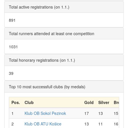
Total active registrations (on 1.1.)
891
Total runners attended at least one competition
1031
Total honorary registrations (on 1.1.)
39
Top 10 most successfull clubs (by medals)
Pos.
Club
Gold
Silver
Bronze
1
Klub OB Sokol Pezinok
17
13
15
2
Klub OB ATU Košice
13
11
16