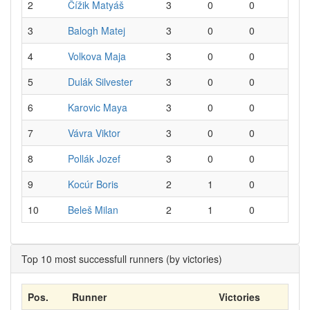
2
Čížik Matyáš
3
0
0
3
Balogh Matej
3
0
0
4
Volkova Maja
3
0
0
5
Dulák Silvester
3
0
0
6
Karovic Maya
3
0
0
7
Vávra Viktor
3
0
0
8
Pollák Jozef
3
0
0
9
Kocúr Boris
2
1
0
10
Beleš Milan
2
1
0
Top 10 most successfull runners (by victories)
Pos.
Runner
Victories