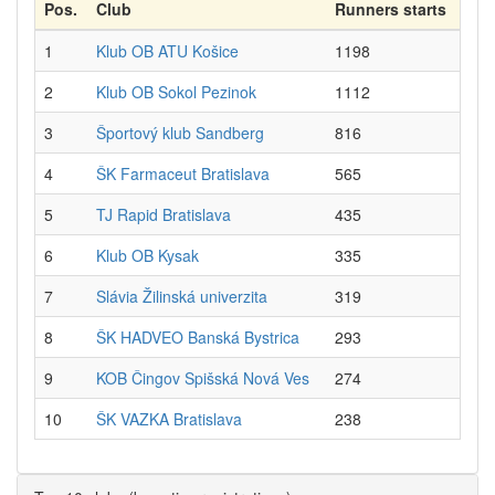
Pos.
Club
Runners starts
1
Klub OB ATU Košice
1198
2
Klub OB Sokol Pezinok
1112
3
Športový klub Sandberg
816
4
ŠK Farmaceut Bratislava
565
5
TJ Rapid Bratislava
435
6
Klub OB Kysak
335
7
Slávia Žilinská univerzita
319
8
ŠK HADVEO Banská Bystrica
293
9
KOB Čingov Spišská Nová Ves
274
10
ŠK VAZKA Bratislava
238