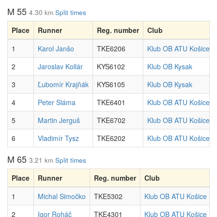
M 55
4.30 km
Split times
Place
Runner
Reg. number
Club
1
Karol Janšo
TKE6206
Klub OB ATU Košice
2
Jaroslav Kollár
KYS6102
Klub OB Kysak
3
Ľubomír Krajňák
KYS6105
Klub OB Kysak
4
Peter Sláma
TKE6401
Klub OB ATU Košice
5
Martin Jerguš
TKE6702
Klub OB ATU Košice
6
Vladimír Tysz
TKE6202
Klub OB ATU Košice
M 65
3.21 km
Split times
Place
Runner
Reg. number
Club
1
Michal Simočko
TKE5302
Klub OB ATU Košice
2
Igor Roháč
TKE4301
Klub OB ATU Košice