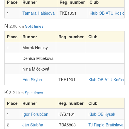
Place
Runner
Reg. number
Club
1
Tamara Halásová
TKE1351
Klub OB ATU Košice
N
2.06 km
Split times
Place
Runner
Reg. number
Club
1
Marek Nemky
Denisa Mičeková
Nina Mičeková
Edo Skyba
TKE1201
Klub OB ATU Košice
K
3.21 km
Split times
Place
Runner
Reg. number
Club
1
Igor Porubčan
KYS7101
Klub OB Kysak
2
Ján Štubňa
RBA5803
TJ Rapid Bratislava