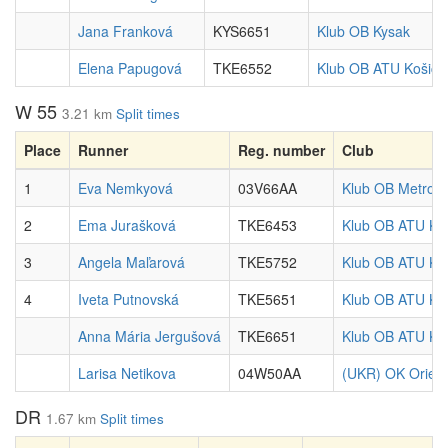
Jana Franková
KYS6651
Klub OB Kysak
Elena Papugová
TKE6552
Klub OB ATU Košice
W 55
3.21 km
Split times
Place
Runner
Reg. number
Club
1
Eva Nemkyová
03V66AA
Klub OB Metropo
2
Ema Jurašková
TKE6453
Klub OB ATU Ko
3
Angela Maľarová
TKE5752
Klub OB ATU Ko
4
Iveta Putnovská
TKE5651
Klub OB ATU Ko
Anna Mária Jergušová
TKE6651
Klub OB ATU Ko
Larisa Netikova
04W50AA
(UKR) OK Orient
DR
1.67 km
Split times