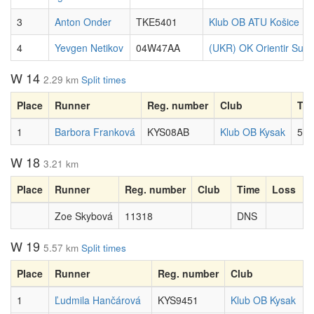
3
Anton Onder
TKE5401
Klub OB ATU Košice
4
Yevgen Netikov
04W47AA
(UKR) OK Orientir Sum
W 14
2.29 km
Split times
Place
Runner
Reg. number
Club
Ti
1
Barbora Franková
KYS08AB
Klub OB Kysak
59:
W 18
3.21 km
Place
Runner
Reg. number
Club
Time
Loss
Zoe Skybová
11318
DNS
W 19
5.57 km
Split times
Place
Runner
Reg. number
Club
1
Ľudmila Hančárová
KYS9451
Klub OB Kysak