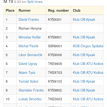
M 19
6.63 km
Split times
Place
Runner
Reg. number
Club
1
Dávid Franko
KYS9301
Klub OB Kysak
2
Roman Horyna
3
Miroslav Kollár
KYS8801
Klub OB Kysak
4
Michal Pavlík
SSN9001
KOB Čingov Spišská N
5
Libor Semančík
KYS9006
Klub OB Kysak
6
Dávid Ugray
TKE9605
Klub OB ATU Košice
7
Adam Tysz
TKE8703
Klub OB ATU Košice
8
Tomáš Sokol
KYS9103
Klub OB Kysak
9
Stanislav Franko
KYS9802
Klub OB Kysak
10
Lukáš Simočko
TKE0003
Klub OB ATU Košice