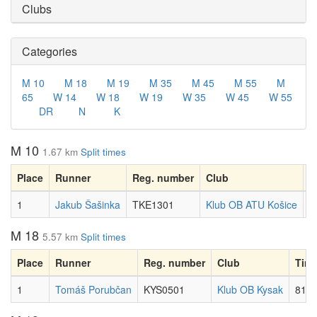
Clubs
Categories
M 10
M 18
M 19
M 35
M 45
M 55
M
65
W 14
W 18
W 19
W 35
W 45
W 55
DR
N
K
M 10
1.67 km
Split times
Place
Runner
Reg. number
Club
T
1
Jakub Šašinka
TKE1301
Klub OB ATU Košice
2
M 18
5.57 km
Split times
Place
Runner
Reg. number
Club
Tim
1
Tomáš Porubčan
KYS0501
Klub OB Kysak
81:2