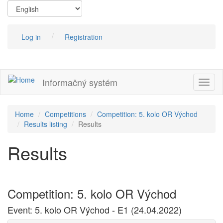
Skip
to
main
content
Log in
Registration
Informačný systém
Toggl
naviga
Home
Competitions
Competition: 5. kolo OR Východ
Results listing
Results
Results
Competition: 5. kolo OR Východ
Event: 5. kolo OR Východ - E1 (24.04.2022)