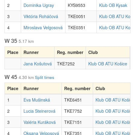
2
Dominika Ugray
KYS9553
Klub OB Kysak
3
Viktória Roháčová
TKE0051
Klub OB ATU Koši
4
Miroslava Velgosová
TKE0351
Klub OB ATU Koši
W 35
5.17 km
Place
Runner
Reg. number
Club
T
Jana Košutová
TKE7252
Klub OB ATU Košice
W 45
4.30 km
Split times
Place
Runner
Reg. number
Club
1
Eva Mušinská
TKE6451
Klub OB ATU Košice
2
Lucia Steinerová
TKE7752
Klub OB ATU Košice
3
Valéria Kuráková
TKE7151
Klub OB ATU Košice
4
Oksana Velgosová
TKE7351
Klub OB ATU Košice