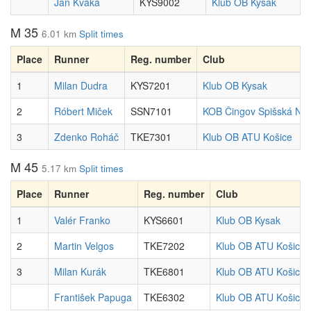
Ján Kvaka
KYS9002
Klub OB Kysak
M 35
6.01 km
Split times
Place
Runner
Reg. number
Club
1
Milan Dudra
KYS7201
Klub OB Kysak
2
Róbert Miček
SSN7101
KOB Čingov Spišská No
3
Zdenko Roháč
TKE7301
Klub OB ATU Košice
M 45
5.17 km
Split times
Place
Runner
Reg. number
Club
1
Valér Franko
KYS6601
Klub OB Kysak
2
Martin Velgos
TKE7202
Klub OB ATU Košice
3
Milan Kurák
TKE6801
Klub OB ATU Košice
František Papuga
TKE6302
Klub OB ATU Košice