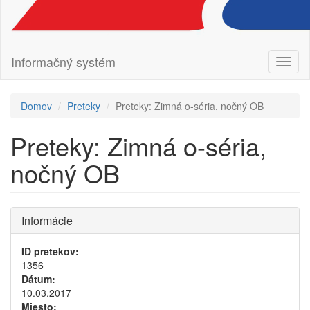
Informačný systém
Prepn
navig
Domov
Preteky
Preteky: Zimná o-séria, nočný OB
Preteky: Zimná o-séria,
nočný OB
Informácie
ID pretekov:
1356
Dátum:
10.03.2017
Miesto: