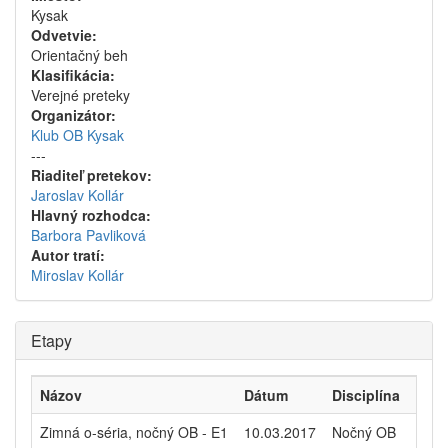
Kysak
Odvetvie:
Orientačný beh
Klasifikácia:
Verejné preteky
Organizátor:
Klub OB Kysak
---
Riaditeľ pretekov:
Jaroslav Kollár
Hlavný rozhodca:
Barbora Pavliková
Autor tratí:
Miroslav Kollár
Etapy
Názov
Dátum
Disciplína
Pret
Zimná o-séria, nočný OB - E1
10.03.2017
Nočný OB
25