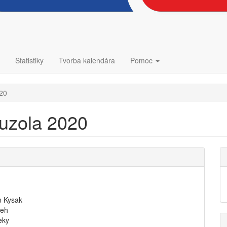
Štatistiky
Tvorba kalendára
Pomoc
020
buzola 2020
m Kysak
beh
eky