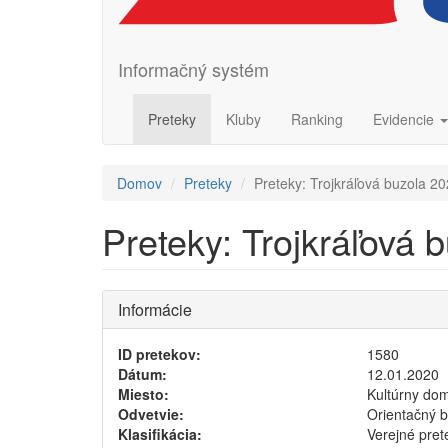
Informačný systém
Preteky
Kluby
Ranking
Evidencie
Domov
Preteky
Preteky: Trojkráľová buzola 2
Preteky: Trojkráľová 
Informácie
ID pretekov:
1580
Dátum:
12.01.2020
Miesto:
Kultúrny do
Odvetvie:
Orientačný 
Klasifikácia:
Verejné pret