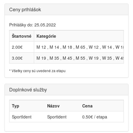
Ceny prihlášok
Prihlášky do: 25.05.2022
Štartovné
Kategórie
2.00€
M 12 , M 14 , M 18 , M 65 , W 12 , W 14 , W 18 , R
3.00€
M 19 , M 35 , M 45 , M 55 , W 19 , W 35 , W 45 , W
* Všetky ceny sú uvedené za etapu
Doplnkové služby
Typ
Názov
Cena
SportIdent
Sportident
0.50€ / etapa