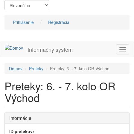
Skočiť
na
hlavný
obsah
Prihlásenie
Registrácia
Informačný systém
Prepn
navig
Domov
Preteky
Preteky: 6. - 7. kolo OR Východ
Preteky: 6. - 7. kolo OR
Východ
Informácie
ID pretekov: