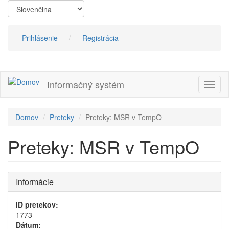
Skočiť
na
hlavný
obsah
Prihlásenie
Registrácia
Informačný systém
Prepn
navig
Domov
Preteky
Preteky: MSR v TempO
Preteky: MSR v TempO
Informácie
ID pretekov:
1773
Dátum: