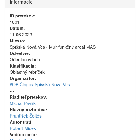
Informácie
ID pretekov:
1801
Dátum:
11.06.2023
Miesto:
Spišská Nová Ves - Multifunkčný areál MAS
Odvetvie:
Orientačný beh
Klasifikácia:
Oblastný rebríček
Organizátor:
KOB Čingov Spišská Nová Ves
---
Riaditeľ pretekov:
Michal Pavlík
Hlavný rozhodca:
František Šoltés
Autor tratí:
Róbert Miček
Vedúci cieľa: