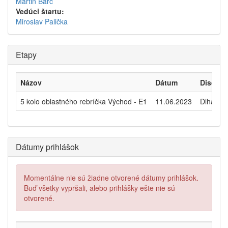
Martin Barč
Vedúci štartu:
Miroslav Palička
Etapy
Názov
Dátum
Disciplí
5 kolo oblastného rebríčka Východ - E1
11.06.2023
Dlhá trať
Dátumy prihlášok
Momentálne nie sú žiadne otvorené dátumy prihlášok.
Buď všetky vypršali, alebo prihlášky ešte nie sú
otvorené.