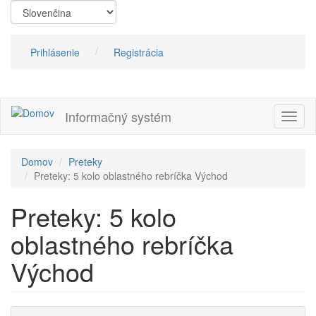
Skočiť
na
hlavný
obsah
Prihlásenie
Registrácia
Informačný systém
Prepn
navig
Domov
Preteky
Preteky: 5 kolo oblastného rebríčka Východ
Preteky: 5 kolo
oblastného rebríčka
Východ