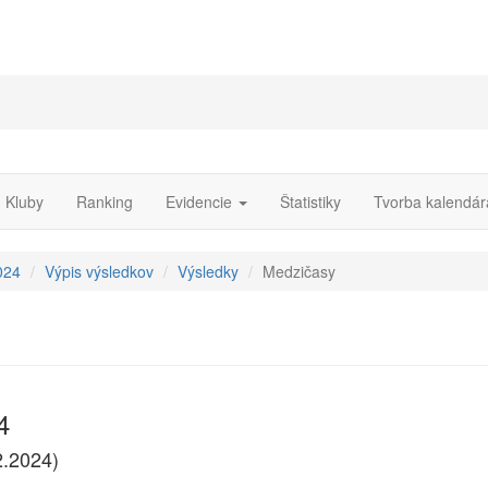
Kluby
Ranking
Evidencie
Štatistiky
Tvorba kalendár
024
Výpis výsledkov
Výsledky
Medzičasy
4
2.2024)