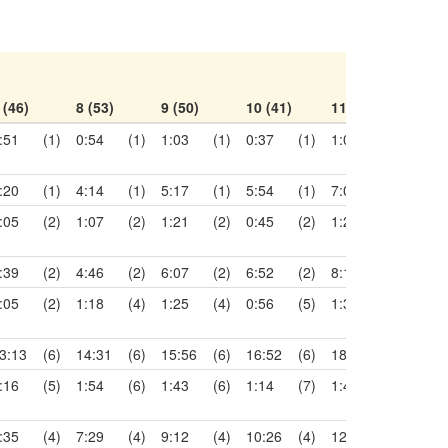
 (46)
8 (53)
9 (50)
10 (41)
11 (54)
12 (
:51
(1)
0:54
(1)
1:03
(1)
0:37
(1)
1:06
(1)
0:56
:20
(1)
4:14
(1)
5:17
(1)
5:54
(1)
7:00
(1)
7:56
:05
(2)
1:07
(2)
1:21
(2)
0:45
(2)
1:22
(2)
1:17
:39
(2)
4:46
(2)
6:07
(2)
6:52
(2)
8:14
(2)
9:31
:05
(2)
1:18
(4)
1:25
(4)
0:56
(5)
1:37
(5)
1:25
3:13
(6)
14:31
(6)
15:56
(6)
16:52
(6)
18:29
(6)
19:5
:16
(5)
1:54
(6)
1:43
(6)
1:14
(7)
1:45
(6)
1:31
:35
(4)
7:29
(4)
9:12
(4)
10:26
(4)
12:11
(4)
13:4