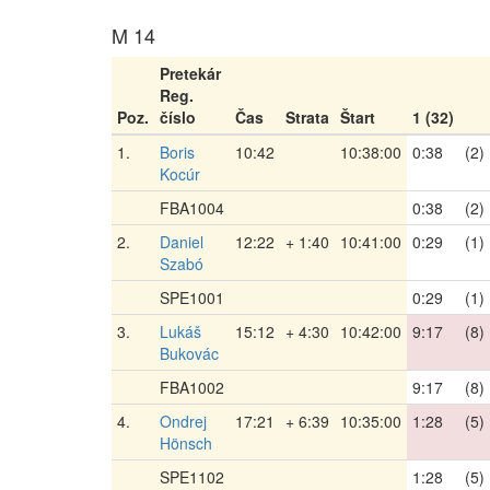
M 14
Pretekár
Reg.
Poz.
číslo
Čas
Strata
Štart
1 (32)
1.
Boris
10:42
10:38:00
0:38
(2)
Kocúr
FBA1004
0:38
(2)
2.
Daniel
12:22
+ 1:40
10:41:00
0:29
(1)
Szabó
SPE1001
0:29
(1)
3.
Lukáš
15:12
+ 4:30
10:42:00
9:17
(8)
Bukovác
FBA1002
9:17
(8)
4.
Ondrej
17:21
+ 6:39
10:35:00
1:28
(5)
Hönsch
SPE1102
1:28
(5)