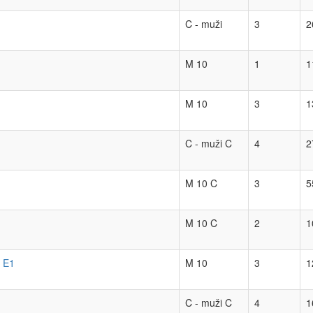
C - muži
3
2
M 10
1
1
M 10
3
1
C - muži C
4
2
M 10 C
3
5
M 10 C
2
1
- E1
M 10
3
1
C - muži C
4
1