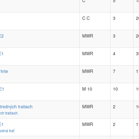
C
5
1
C C
3
2
E2
MWR
3
2
E1
MWR
4
3
inte
MWR
7
1
 E1
M 10
10
1
tredných tratiach
MWR
2
1
ch tratiach
E1
MWR
2
1
edná trať