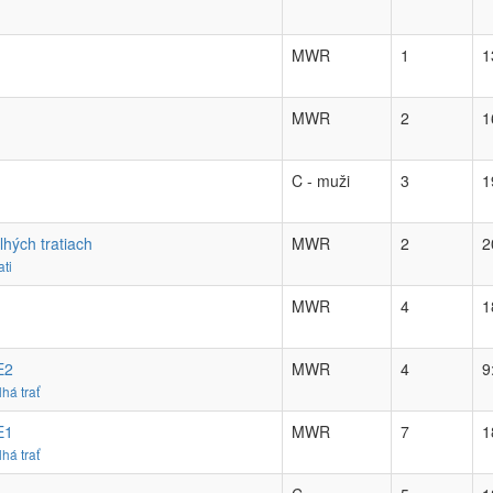
MWR
1
1
MWR
2
1
C - muži
3
1
hých tratiach
MWR
2
2
ati
MWR
4
1
E2
MWR
4
9
há trať
E1
MWR
7
1
há trať