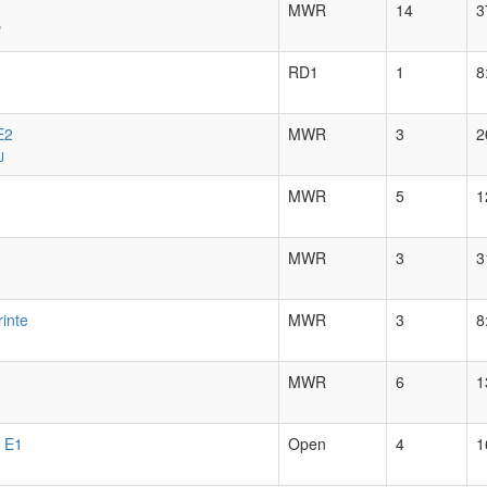
MWR
14
3
RD1
1
8
E2
MWR
3
2
J
MWR
5
1
MWR
3
3
inte
MWR
3
8
MWR
6
1
- E1
Open
4
1