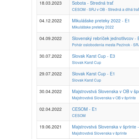
18.03.2023
Sobota - Stredná trať
CESOM - SRJ v OB - Stredná a dlhá trať
04.12.2022
Mikulášske preteky 2022 - E1
Mikulášske preteky 2022
04.09.2022
Slovenský rebríček jednotlivcov - 
Pohár oslobodenia mesta Pezinok - SR
30.07.2022
Slovak Karst Cup - E3
Slovak Karst Cup
29.07.2022
Slovak Karst Cup - E1
Slovak Karst Cup
30.04.2022
Majstrovstvá Slovenska v OB v špr
Majstrovstvá Slovenska v OB v šprinte
02.04.2022
CESOM - E1
CESOM
19.06.2021
Majstrovstvá Slovenska v šprinte 
Majstrovstvá Slovenska v šprinte