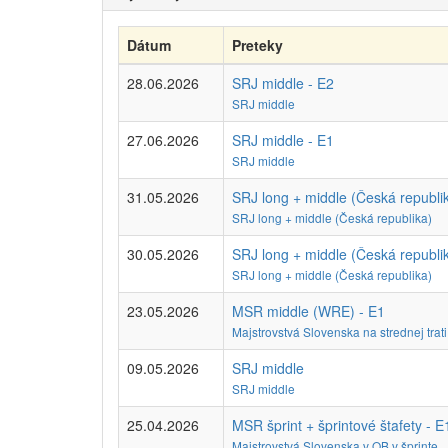
Dátum
Preteky
28.06.2026
SRJ middle - E2
SRJ middle
27.06.2026
SRJ middle - E1
SRJ middle
31.05.2026
SRJ long + middle (Česká republik
SRJ long + middle (Česká republika)
30.05.2026
SRJ long + middle (Česká republik
SRJ long + middle (Česká republika)
23.05.2026
MSR middle (WRE) - E1
Majstrovstvá Slovenska na strednej trat
09.05.2026
SRJ middle
SRJ middle
25.04.2026
MSR šprint + šprintové štafety - E
Majstrovstvá Slovenska v OB v šprinte