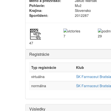
Meno a priezvisko:
Jakub Wartiak
Pohlavie:
Muž
Krajina:
Slovensko
SportIdent:
2012287
7
29
47
Registrácie
Typ registrácie
Klub
virtuálna
ŠK Farmaceut Bratisl
normálna
ŠK Farmaceut Bratisl
Výsledky