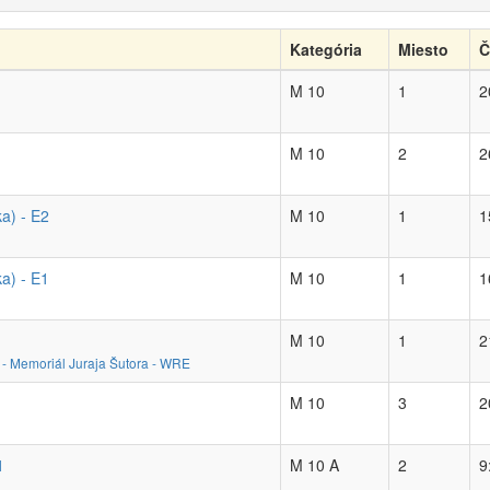
Kategória
Miesto
Č
M 10
1
2
M 10
2
2
a) - E2
M 10
1
1
a) - E1
M 10
1
1
M 10
1
2
i - Memoriál Juraja Šutora - WRE
M 10
3
2
1
M 10 A
2
9