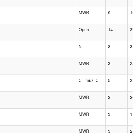
MWR
9
1
Open
14
3
N
8
3
MWR
3
2
C - muži C
5
2
MWR
2
2
MWR
3
1
MWR
3
2