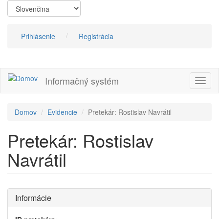
Skočiť
na
hlavný
obsah
Prihlásenie
Registrácia
Informačný systém
Prepn
navig
Domov
Evidencie
Pretekár: Rostislav Navrátil
Pretekár: Rostislav
Navrátil
Informácie