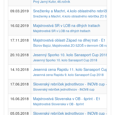
Prvý Jarný Kufor, 46.ročník
09.03.2019
Snežienky a Machri, 4.kolo oblastného rebríčka 
Snežienky a Machri, 4.kolo oblastného rebríčka ZO SZOŠ
16.02.2019
Majstrovstvá SR v LOB na dlhých tratiach
Majstrovstvá SR v LOB na dlhých tratiach
17.11.2018
Majstrovstvá oblasti Západ na dlhej trati - E1
Štúrov Bajúz, Majstrovstvá ZO SZOŠ v dennom OB na dlhej 
20.10.2018
Jesenný Sporko 10. kolo Sanasport Cup 2018 - E
Jesenný Sporko 10. kolo Sanasport Cup 2018
14.10.2018
Jesenná cena Rapidu 11. kolo Sanasport Cup 201
Jesenná cena Rapidu 9. kolo Sanasport Cup 2018
17.06.2018
Slovenský rebríček jednotlivcov - INOV8 cup - E1
Slovenský rebríček jednotlivcov - INOV8 cup
16.06.2018
Majstrovstvá Slovenska v OB - šprint - E1
Majstrovstvá Slovenska v OB - šprint
05.05.2018
Slovenský rebríček jednotlivcov - INOV8 cup - E2