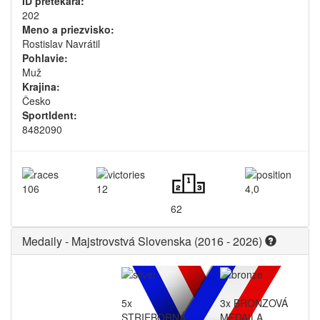
ID pretekára:
202
Meno a priezvisko:
Rostislav Navrátil
Pohlavie:
Muž
Krajina:
Česko
SportIdent:
8482090
106
12
4,0
62
Medaily - Majstrovstvá Slovenska (2016 - 2026)
5x
3x BRONZOVÁ
STRIEBORNÁ
MEDAILA