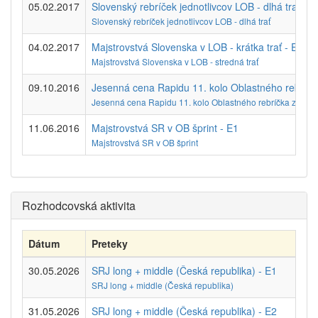
05.02.2017
Slovenský rebríček jednotlivcov LOB - dlhá trať - E
Slovenský rebríček jednotlivcov LOB - dlhá trať
04.02.2017
Majstrovstvá Slovenska v LOB - krátka trať - E1
Majstrovstvá Slovenska v LOB - stredná trať
09.10.2016
Jesenná cena Rapidu 11. kolo Oblastného rebríčka
Jesenná cena Rapidu 11. kolo Oblastného rebríčka západn
11.06.2016
Majstrovstvá SR v OB šprint - E1
Majstrovstvá SR v OB šprint
Rozhodcovská aktivita
Dátum
Preteky
Ty
30.05.2026
SRJ long + middle (Česká republika) - E1
Aut
SRJ long + middle (Česká republika)
31.05.2026
SRJ long + middle (Česká republika) - E2
Aut