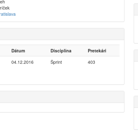
beh
ríček
atislava
Dátum
Disciplína
Pretekári
04.12.2016
Šprint
403