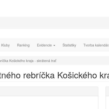
Kluby
Ranking
Evidencie
Štatistiky
Tvorba kalendár
ríčka Košického kraja - skrátená trať
tného rebríčka Košického kra