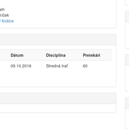
beh
ríček
 Košice
Dátum
Disciplína
Pretekári
09.10.2016
Stredná trať
60