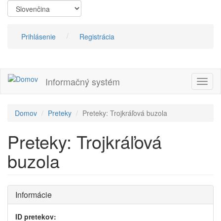
Skočiť
na
hlavný
obsah
Prihlásenie
Registrácia
Informačný systém
Prepn
navig
Domov
Preteky
Preteky: Trojkráľová buzola
Preteky: Trojkráľová
buzola
Informácie
ID pretekov: