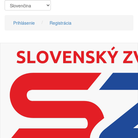
Skočiť
na
hlavný
obsah
Prihlásenie
Registrácia