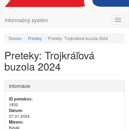
Informačný systém
Prepn
navig
Domov
Preteky
Preteky: Trojkráľová buzola 2024
Preteky: Trojkráľová
buzola 2024
Informácie
ID pretekov:
1832
Dátum:
07.01.2024
Miesto:
Kysak