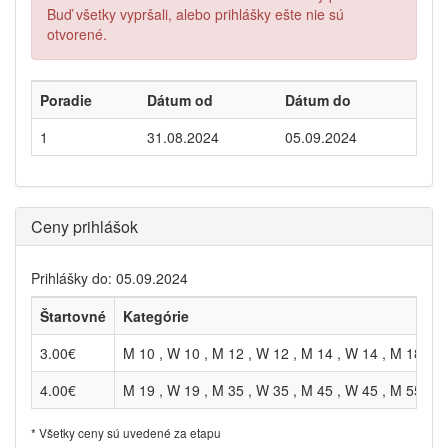
Buď všetky vypršali, alebo prihlášky ešte nie sú
otvorené.
Poradie
Dátum od
Dátum do
1
31.08.2024
05.09.2024
Ceny prihlášok
Prihlášky do: 05.09.2024
Štartovné
Kategórie
3.00€
M 10 , W 10 , M 12 , W 12 , M 14 , W 14 , M 18 , W
4.00€
M 19 , W 19 , M 35 , W 35 , M 45 , W 45 , M 55 , W
* Všetky ceny sú uvedené za etapu