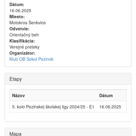
Dátum:
16.06.2025
Miesto:
Motokros Šenkvice
Odvetvie:
Orientačný beh
Klasifikácia:
Verejné preteky
Organizátor:
Klub OB Sokol Pezinok
Etapy
Názov
Dátum
Disc
5. kolo Pezinskej školskej ligy 2024/25 - E1
16.06.2025
Šprin
Mapa