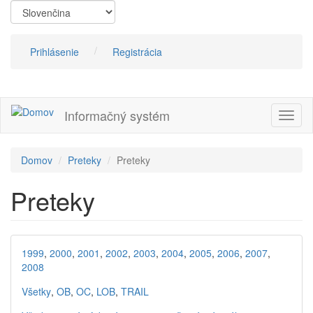
Skočiť
na
hlavný
obsah
Prihlásenie
Registrácia
Informačný systém
Prepn
navig
Domov
Preteky
Preteky
Preteky
1999
,
2000
,
2001
,
2002
,
2003
,
2004
,
2005
,
2006
,
2007
,
2008
Všetky
,
OB
,
OC
,
LOB
,
TRAIL