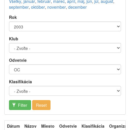
Všetky
,
január
,
február
,
marec
,
apríl
,
máj
,
jún
,
júl
,
august
,
september
,
október
,
november
,
december
Rok
Klub
Odvetvie
Klasifikácia
Filter
Reset
Dátum
Názov
Miesto
Odvetvie
Klasifikácia
Organizát