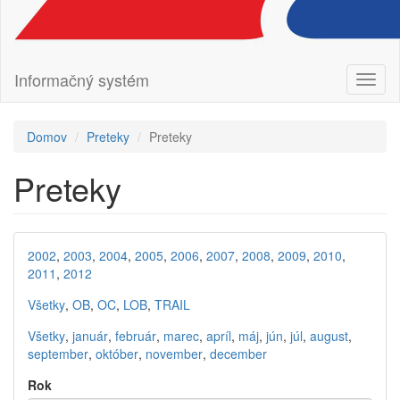
Informačný systém
Prepn
navig
Domov
Preteky
Preteky
Preteky
2002
,
2003
,
2004
,
2005
,
2006
,
2007
,
2008
,
2009
,
2010
,
2011
,
2012
Všetky
,
OB
,
OC
,
LOB
,
TRAIL
Všetky
,
január
,
február
,
marec
,
apríl
,
máj
,
jún
,
júl
,
august
,
september
,
október
,
november
,
december
Rok