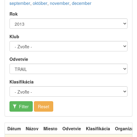
september
,
október
,
november
,
december
Rok
Klub
Odvetvie
Klasifikácia
Filter
Reset
Dátum
Názov
Miesto
Odvetvie
Klasifikácia
Organizát