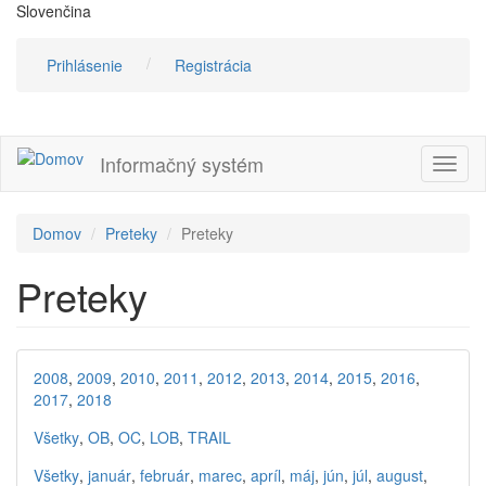
Skočiť
Slovenčina
na
hlavný
Prihlásenie
Registrácia
obsah
Informačný systém
Prepn
navig
Domov
Preteky
Preteky
Preteky
2008
,
2009
,
2010
,
2011
,
2012
,
2013
,
2014
,
2015
,
2016
,
2017
,
2018
Všetky
,
OB
,
OC
,
LOB
,
TRAIL
Všetky
,
január
,
február
,
marec
,
apríl
,
máj
,
jún
,
júl
,
august
,