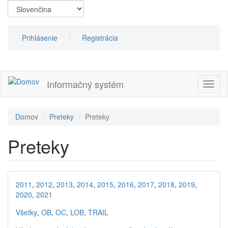
Skočiť
na
hlavný
obsah
Prihlásenie
Registrácia
Informačný systém
Prepn
navig
Domov
Preteky
Preteky
Preteky
2011
,
2012
,
2013
,
2014
,
2015
,
2016
,
2017
,
2018
,
2019
,
2020
,
2021
Všetky
,
OB
,
OC
,
LOB
,
TRAIL