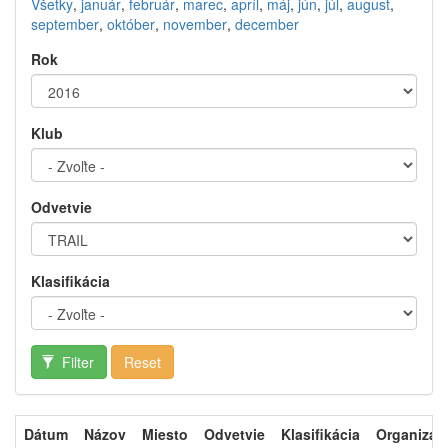
Všetky
,
január
,
február
,
marec
,
apríl
,
máj
,
jún
,
júl
,
august
,
september
,
október
,
november
,
december
Rok
Klub
Odvetvie
Klasifikácia
Filter
Reset
Dátum
Názov
Miesto
Odvetvie
Klasifikácia
Organizát