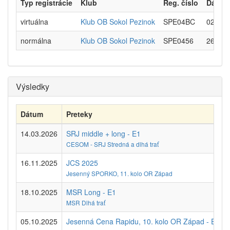
Typ registrácie
Klub
Reg. číslo
Dátum
virtuálna
Klub OB Sokol Pezinok
SPE04BC
02.02.
normálna
Klub OB Sokol Pezinok
SPE0456
26.02.
Výsledky
Dátum
Preteky
14.03.2026
SRJ middle + long - E1
CESOM - SRJ Stredná a dlhá trať
16.11.2025
JCS 2025
Jesenný SPORKO, 11. kolo OR Západ
18.10.2025
MSR Long - E1
MSR Dlhá trať
05.10.2025
Jesenná Cena Rapidu, 10. kolo OR Západ - E1