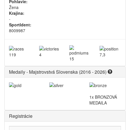
Pohlavie:
Žena
Krajina:
-
SportIdent:
8009987
119
4
7,3
15
Medaily - Majstrovstvá Slovenska (2016 - 2026)
1x BRONZOVÁ
MEDAILA
Registrácie