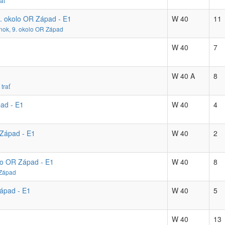
ať
. okolo OR Západ - E1
W 40
11
nok, 9. okolo OR Západ
W 40
7
W 40 A
8
trať
pad - E1
W 40
4
 Západ - E1
W 40
2
lo OR Západ - E1
W 40
8
 Západ
ápad - E1
W 40
5
W 40
13