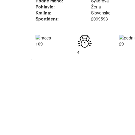
Rodné meno:
Sýkorová
Pohlavie:
Žena
Krajina:
Slovensko
SportIdent:
2099593
109
29
4