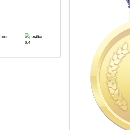
1
M
6,4