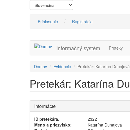
Skočiť
na
hlavný
obsah
Prihlásenie
Registrácia
Informačný systém
Preteky
Domov
Evidencie
Pretekár: Katarína Dunajová
Pretekár: Katarína D
Informácie
ID pretekára:
2322
Meno a priezvisko:
Katarína Dunajová