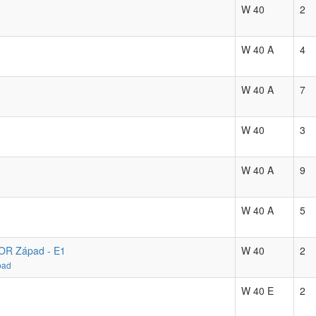
W 40
2
W 40 A
4
W 40 A
7
W 40
3
W 40 A
9
W 40 A
5
o OR Západ - E1
W 40
2
pad
1
W 40 E
2