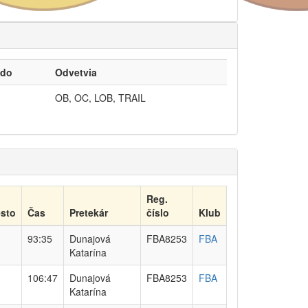
 do
Odvetvia
OB, OC, LOB, TRAIL
Reg.
sto
Čas
Pretekár
číslo
Klub
93:35
Dunajová
FBA8253
FBA
Katarína
106:47
Dunajová
FBA8253
FBA
Katarína