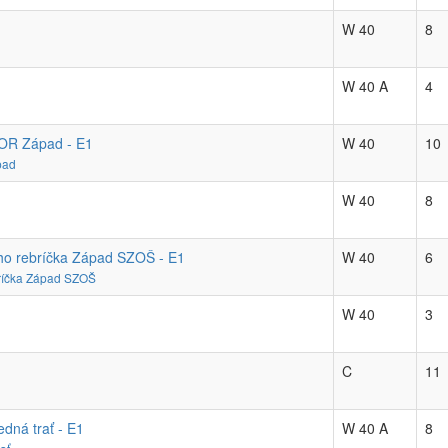
W 40
8
W 40 A
4
o OR Západ - E1
W 40
10
pad
W 40
8
ného rebríčka Západ SZOŠ - E1
W 40
6
ebríčka Západ SZOŠ
W 40
3
C
11
edná trať - E1
W 40 A
8