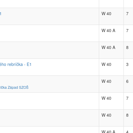
1
W 40
7
W 40 A
7
W 40 A
8
ého rebríčka - E1
W 40
3
W 40
6
ebríčka Západ SZOŠ
W 40
7
W 40
8
W 40 A
4