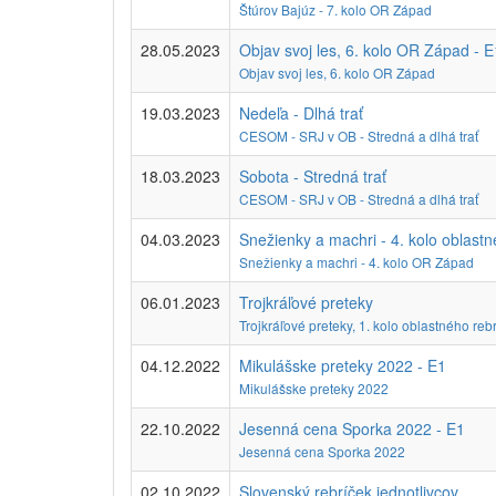
Štúrov Bajúz - 7. kolo OR Západ
28.05.2023
Objav svoj les, 6. kolo OR Západ - E
Objav svoj les, 6. kolo OR Západ
19.03.2023
Nedeľa - Dlhá trať
CESOM - SRJ v OB - Stredná a dlhá trať
18.03.2023
Sobota - Stredná trať
CESOM - SRJ v OB - Stredná a dlhá trať
04.03.2023
Snežienky a machri - 4. kolo oblastn
Snežienky a machri - 4. kolo OR Západ
06.01.2023
Trojkráľové preteky
Trojkráľové preteky, 1. kolo oblastného r
04.12.2022
Mikulášske preteky 2022 - E1
Mikulášske preteky 2022
22.10.2022
Jesenná cena Sporka 2022 - E1
Jesenná cena Sporka 2022
02.10.2022
Slovenský rebríček jednotlivcov