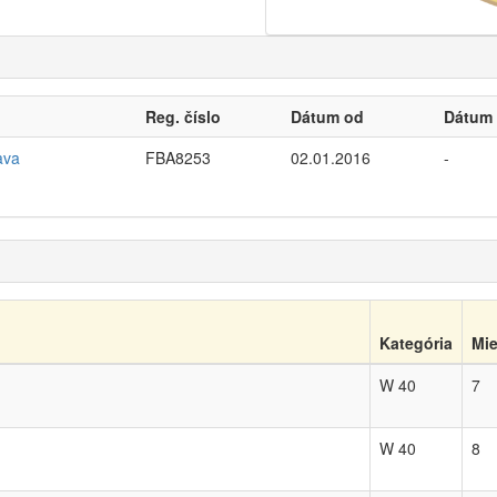
Reg. číslo
Dátum od
Dátum
ava
FBA8253
02.01.2016
-
Kategória
Mie
W 40
7
W 40
8