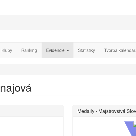
Kluby
Ranking
Evidencie
Štatistiky
Tvorba kalendár
unajová
Medaily - Majstrovstvá Slo