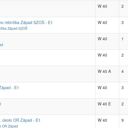
W 40
2
ného rebríčka Západ SZOŠ - E1
W 40
3
ebríčka Západ SZOŠ
W 40
1
ad
W 40
2
W 40 A
4
Západ - E1
W 40
3
1
W 40 E
2
. okolo OR Západ - E1
W 40
9
lo OR Západ