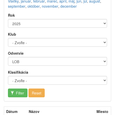
Všetky
,
január
,
február
,
marec
,
apríl
,
máj
,
jún
,
júl
,
august
,
september
,
október
,
november
,
december
Rok
Klub
Odvetvie
Klasifikácia
Filter
Reset
Dátum
Názov
Miesto