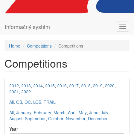
Informačný systém
Toggl
naviga
Home
Competitions
Competitions
Competitions
2012
,
2013
,
2014
,
2015
,
2016
,
2017
,
2018
,
2019
,
2020
,
2021
,
2022
All
,
OB
,
OC
,
LOB
,
TRAIL
All
,
January
,
February
,
March
,
April
,
May
,
June
,
July
,
August
,
September
,
October
,
November
,
December
Year