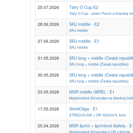
25.07.2026
Tatry O Cup E2
Tatry O Cup - Jelení Paroh a Kravský ro
28.06.2026
SRJ middle - E2
SRJ middle
27.06.2026
SRJ middle - E1
SRJ middle
31.05.2026
SRJ long + middle (Česká republi
SRJ long + middle (Česká republika)
30.05.2026
SRJ long + middle (Česká republi
SRJ long + middle (Česká republika)
23.05.2026
MSR middle (WRE) - E1
Majstrovstvá Slovenska na strednej trat
17.05.2026
StredOliga - E1
STREDOLIGA + OR Východ 6. kolo
25.04.2026
MSR šprint + šprintové štafety - E
Majstrovstvá Slovenska v OB v šprinte