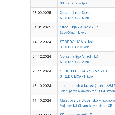
SRJ Dlhá trať a šprint
08.02.2025
Oblastný rebríček
STREDOLIGA - 5. kolo
31.01.2025
StredOliga - 4. kolo - E1
StredOliga - 4. kolo
14.12.2024
STREDOLIGA 3. kolo
STREDOLIGA 3. kolo
04.12.2024
Oblastná liga Stred - E1
STREDOLIGA - 2. kolo
23.11.2024
STRED´O´LIGA - 1. kolo - E1
STRED O LIGA - 1. kolo
13.10.2024
Jelení paroh a kravský roh - SRJ S
Jelení paroh a kravský roh - SRJ Stredn
11.10.2024
Majstrovstvá Slovenska v nočnom
Majstrovstvá Slovenska v nočnom OB
22.09.2024
SRJ stredná trať - E1