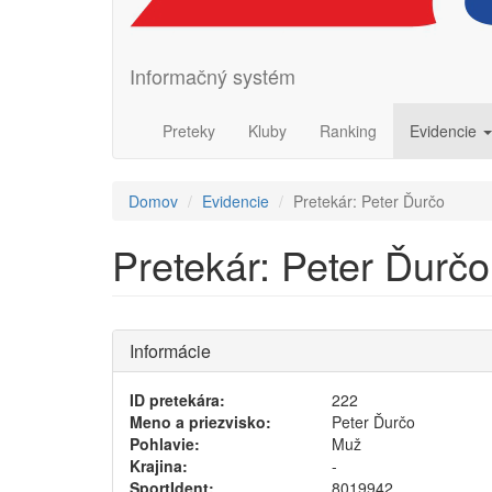
Informačný systém
Preteky
Kluby
Ranking
Evidencie
Domov
Evidencie
Pretekár: Peter Ďurčo
Pretekár: Peter Ďurčo
Informácie
ID pretekára:
222
Meno a priezvisko:
Peter Ďurčo
Pohlavie:
Muž
Krajina:
-
SportIdent:
8019942