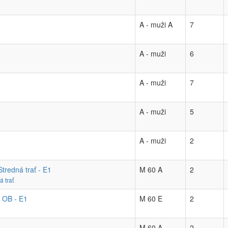
A - muži A
7
A - muži
6
A - muži
7
A - muži
5
A - muži
2
tredná trať - E1
M 60 A
2
á trať
 OB - E1
M 60 E
2
M 60 A
2