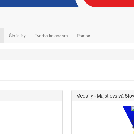
Štatistiky
Tvorba kalendára
Pomoc
Medaily - Majstrovstvá Slo
6
M