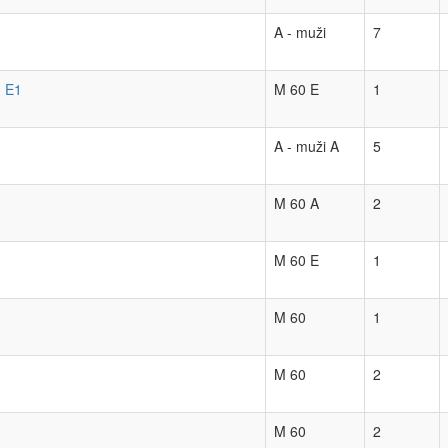
A - muži
7
- E1
M 60 E
1
A - muži A
5
M 60 A
2
M 60 E
1
M 60
1
M 60
2
M 60
2