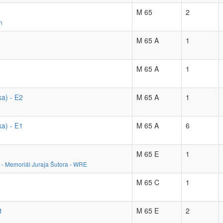
M 65
2
h
M 65 A
1
M 65 A
1
ka) - E2
M 65 A
1
ka) - E1
M 65 A
6
M 65 E
1
i - Memoriál Juraja Šutora - WRE
M 65 C
1
1
M 65 E
2