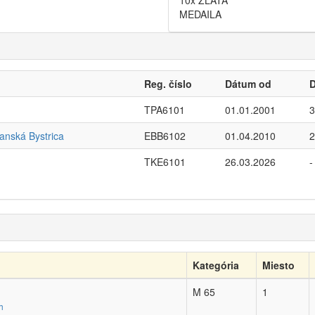
10x ZLATÁ
MEDAILA
Reg. číslo
Dátum od
TPA6101
01.01.2001
3
nská Bystrica
EBB6102
01.04.2010
2
TKE6101
26.03.2026
-
Kategória
Miesto
M 65
1
h