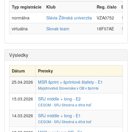
Typ registrácie
Klub
Reg. číslo
Dátu
normálna
Slávia Žilinská univerzita
VZA0752
12.04
virtuálna
Slovak team
18F07AE
11.02
Výsledky
Dátum
Preteky
25.04.2026
MSR šprint + šprintové štafety - E1
Majstrovstvá Slovenska v OB v šprinte
15.03.2026
SRJ middle + long - E2
CESOM - SRJ Stredná a dlhá trať
14.03.2026
SRJ middle + long - E1
CESOM - SRJ Stredná a dlhá trať