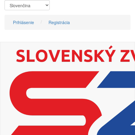
Skočiť
na
hlavný
obsah
Prihlásenie
Registrácia