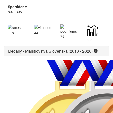
-
SportIdent:
8071305
118
44
78
3,2
Medaily - Majstrovstvá Slovenska (2016 - 2026)