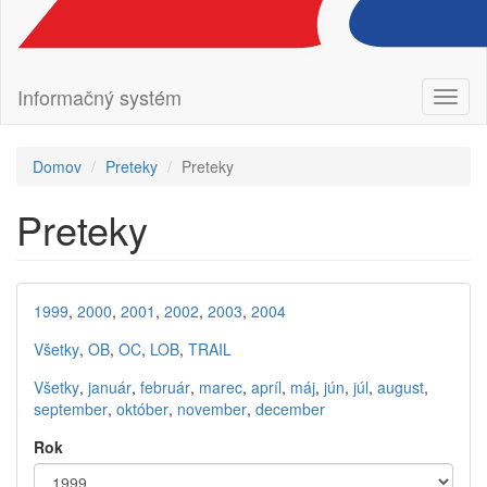
Informačný systém
Prepn
navig
Domov
Preteky
Preteky
Preteky
1999
,
2000
,
2001
,
2002
,
2003
,
2004
Všetky
,
OB
,
OC
,
LOB
,
TRAIL
Všetky
,
január
,
február
,
marec
,
apríl
,
máj
,
jún
,
júl
,
august
,
september
,
október
,
november
,
december
Rok