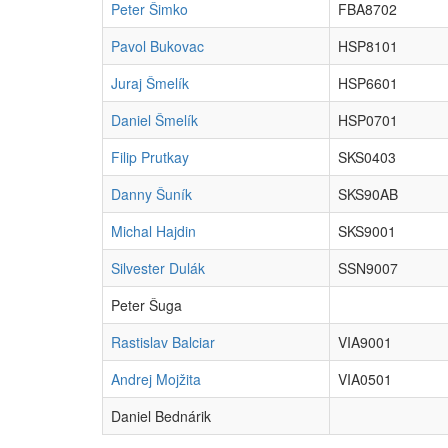
Peter Šimko
FBA8702
Pavol Bukovac
HSP8101
Juraj Šmelík
HSP6601
Daniel Šmelík
HSP0701
Filip Prutkay
SKS0403
Danny Šuník
SKS90AB
Michal Hajdin
SKS9001
Silvester Dulák
SSN9007
Peter Šuga
Rastislav Balciar
VIA9001
Andrej Mojžita
VIA0501
Daniel Bednárik