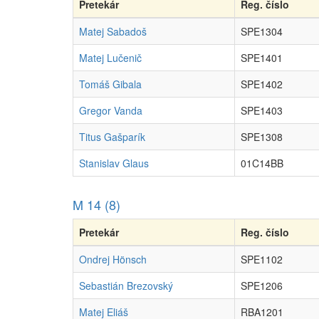
Pretekár
Reg. číslo
Matej Sabadoš
SPE1304
Matej Lučenič
SPE1401
Tomáš Gibala
SPE1402
Gregor Vanda
SPE1403
Titus Gašparík
SPE1308
Stanislav Glaus
01C14BB
M 14 (8)
Pretekár
Reg. číslo
Ondrej Hönsch
SPE1102
Sebastián Brezovský
SPE1206
Matej Eliáš
RBA1201