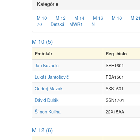
Kategórie
M 10
M 12
M 14
M 16
M 18
M 2
70
Detská
MWR1
N
M 10 (5)
Pretekár
Reg. číslo
Ján Kovačič
SPE1601
Lukáš Jantošovič
FBA1501
Ondrej Mazák
SKS1601
Dávid Dulák
SSN1701
Šimon Kuliha
22X15AA
M 12 (6)