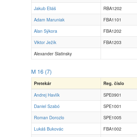
Jakub Eliáš
RBA1202
Adam Maruniak
FBA1101
Alan Sýkora
FBA1202
Viktor Ježík
FBA1203
Alexander Slatinsky
M 16 (7)
Pretekár
Reg. číslo
Andrej Havlík
SPE0901
Daniel Szabó
SPE1001
Roman Dorozlo
SPE1005
Lukáš Bukovác
FBA1002