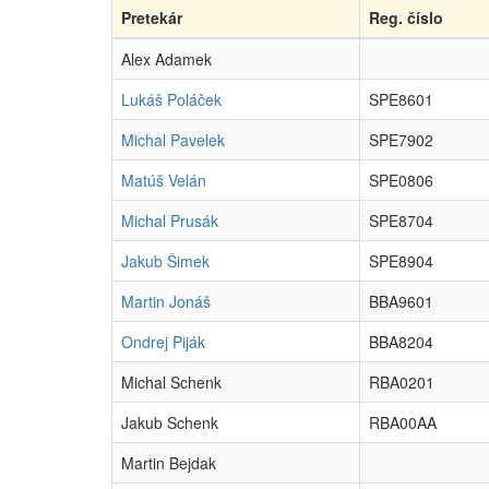
Pretekár
Reg. číslo
Alex Adamek
Lukáš Poláček
SPE8601
Michal Pavelek
SPE7902
Matúš Velán
SPE0806
Michal Prusák
SPE8704
Jakub Šimek
SPE8904
Martin Jonáš
BBA9601
Ondrej Piják
BBA8204
Michal Schenk
RBA0201
Jakub Schenk
RBA00AA
Martin Bejdak