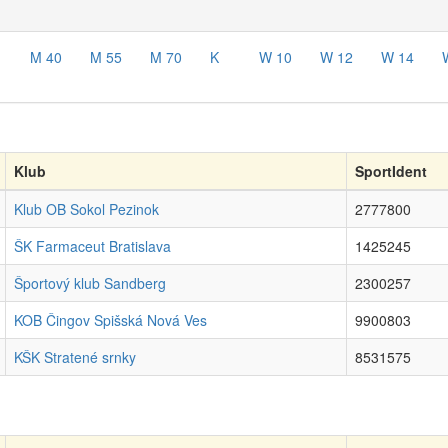
1
M 40
M 55
M 70
K
W 10
W 12
W 14
Klub
SportIdent
Klub OB Sokol Pezinok
2777800
ŠK Farmaceut Bratislava
1425245
Športový klub Sandberg
2300257
KOB Čingov Spišská Nová Ves
9900803
KŠK Stratené srnky
8531575