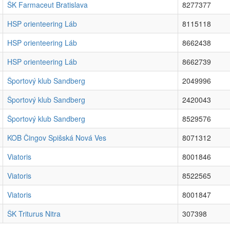
ŠK Farmaceut Bratislava
8277377
HSP orienteering Láb
8115118
HSP orienteering Láb
8662438
HSP orienteering Láb
8662739
Športový klub Sandberg
2049996
Športový klub Sandberg
2420043
Športový klub Sandberg
8529576
KOB Čingov Spišská Nová Ves
8071312
Viatoris
8001846
Viatoris
8522565
Viatoris
8001847
ŠK Triturus Nitra
307398