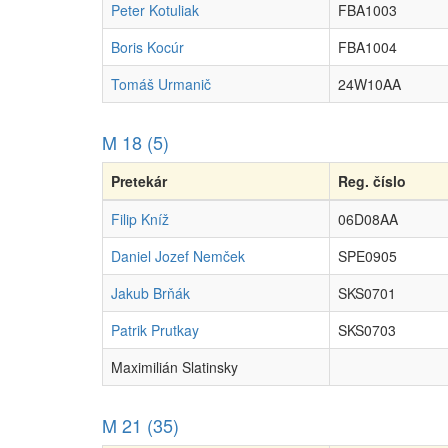
Peter Kotuliak
FBA1003
Boris Kocúr
FBA1004
Tomáš Urmanič
24W10AA
M 18 (5)
Pretekár
Reg. číslo
Filip Kníž
06D08AA
Daniel Jozef Nemček
SPE0905
Jakub Brňák
SKS0701
Patrik Prutkay
SKS0703
Maximilián Slatinsky
M 21 (35)