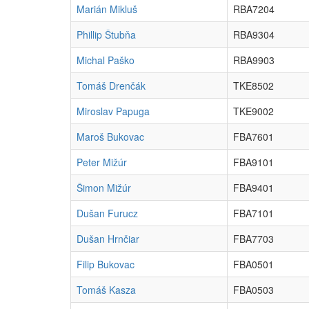
Marián Mikluš
RBA7204
Phillip Štubňa
RBA9304
Michal Paško
RBA9903
Tomáš Drenčák
TKE8502
Miroslav Papuga
TKE9002
Maroš Bukovac
FBA7601
Peter Mižúr
FBA9101
Šimon Mižúr
FBA9401
Dušan Furucz
FBA7101
Dušan Hrnčiar
FBA7703
Filip Bukovac
FBA0501
Tomáš Kasza
FBA0503