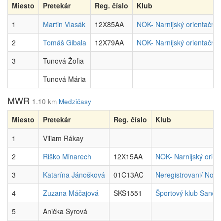
Miesto
Pretekár
Reg. číslo
Klub
1
Martin Vlasák
12X85AA
NOK- Narnijský orientačný
2
Tomáš Gibala
12X79AA
NOK- Narnijský orientačný
3
Tunová Žofia
Tunová Mária
MWR
1.10 km
Medzičasy
Miesto
Pretekár
Reg. číslo
Klub
1
Viliam Rákay
2
Riško Minarech
12X15AA
NOK- Narnijský orien
3
Katarína Jánošková
01C13AC
Neregistrovani/ No C
4
Zuzana Máčajová
SKS1551
Športový klub Sandb
5
Anička Syrová