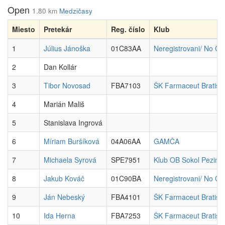
Open
1.80 km
Medzičasy
Miesto
Pretekár
Reg. číslo
Klub
1
Július Jánoška
01C83AA
Neregistrovani/ No Clu
2
Dan Kollár
3
Tibor Novosad
FBA7103
ŠK Farmaceut Bratisl
4
Marián Mališ
5
Stanislava Ingrová
6
Míriam Buršíková
04A06AA
GAMČA
7
Michaela Syrová
SPE7951
Klub OB Sokol Pezino
8
Jakub Kováč
01C90BA
Neregistrovani/ No Clu
9
Ján Nebeský
FBA4101
ŠK Farmaceut Bratisl
10
Ida Herna
FBA7253
ŠK Farmaceut Bratisl