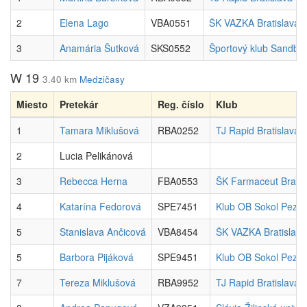
2
Elena Lago
VBA0551
ŠK VAZKA Bratislava
3
Anamária Šutková
SKS0552
Športový klub Sandbe
W 19
3.40 km
Medzičasy
Miesto
Pretekár
Reg. číslo
Klub
1
Tamara Miklušová
RBA0252
TJ Rapid Bratislava
2
Lucia Pelikánová
3
Rebecca Herna
FBA0553
ŠK Farmaceut Bratis
4
Katarína Fedorová
SPE7451
Klub OB Sokol Pezin
5
Stanislava Ančicová
VBA8454
ŠK VAZKA Bratislava
5
Barbora Pijáková
SPE9451
Klub OB Sokol Pezin
7
Tereza Miklušová
RBA9952
TJ Rapid Bratislava