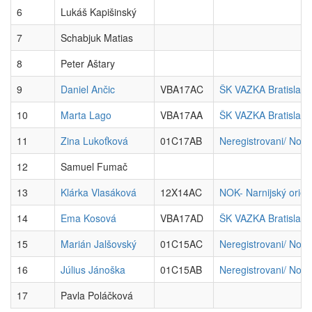
6
Lukáš Kapišinský
7
Schabjuk Matias
8
Peter Aštary
9
Daniel Ančic
VBA17AC
ŠK VAZKA Bratislava
10
Marta Lago
VBA17AA
ŠK VAZKA Bratislava
11
Zina Lukoťková
01C17AB
Neregistrovani/ No C
12
Samuel Fumač
13
Klárka Vlasáková
12X14AC
NOK- Narnijský orien
14
Ema Kosová
VBA17AD
ŠK VAZKA Bratislava
15
Marián Jalšovský
01C15AC
Neregistrovani/ No C
16
Július Jánoška
01C15AB
Neregistrovani/ No C
17
Pavla Poláčková