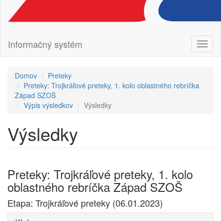
Informačný systém
Prepn
navig
Domov
Preteky
Preteky: Trojkráľové preteky, 1. kolo oblastného rebríčka
Západ SZOŠ
Výpis výsledkov
Výsledky
Výsledky
Preteky: Trojkráľové preteky, 1. kolo
oblastného rebríčka Západ SZOŠ
Etapa: Trojkráľové preteky (06.01.2023)