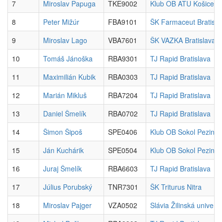
7
Miroslav Papuga
TKE9002
Klub OB ATU Košice
8
Peter Mižúr
FBA9101
ŠK Farmaceut Bratisla
9
Miroslav Lago
VBA7601
ŠK VAZKA Bratislava
10
Tomáš Jánoška
RBA9301
TJ Rapid Bratislava
11
Maximilián Kubik
RBA0303
TJ Rapid Bratislava
12
Marián Mikluš
RBA7204
TJ Rapid Bratislava
13
Daniel Šmelík
RBA0702
TJ Rapid Bratislava
14
Šimon Šipoš
SPE0406
Klub OB Sokol Pezinok
15
Ján Kuchárik
SPE0504
Klub OB Sokol Pezinok
16
Juraj Šmelík
RBA6603
TJ Rapid Bratislava
17
Július Porubský
TNR7301
ŠK Triturus Nitra
18
Miroslav Pajger
VZA0502
Slávia Žilinská univerzi