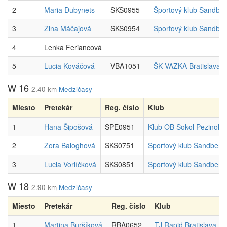
2
Maria Dubynets
SKS0955
Športový klub Sandbe
3
Zina Máčajová
SKS0954
Športový klub Sandbe
4
Lenka Feriancová
5
Lucia Kováčová
VBA1051
ŠK VAZKA Bratislava
W 16
2.40 km
Medzičasy
Miesto
Pretekár
Reg. číslo
Klub
1
Hana Šipošová
SPE0951
Klub OB Sokol Pezinok
2
Zora Baloghová
SKS0751
Športový klub Sandberg
3
Lucia Vorlíčková
SKS0851
Športový klub Sandberg
W 18
2.90 km
Medzičasy
Miesto
Pretekár
Reg. číslo
Klub
1
Martina Buršíková
RBA0652
TJ Rapid Bratislava