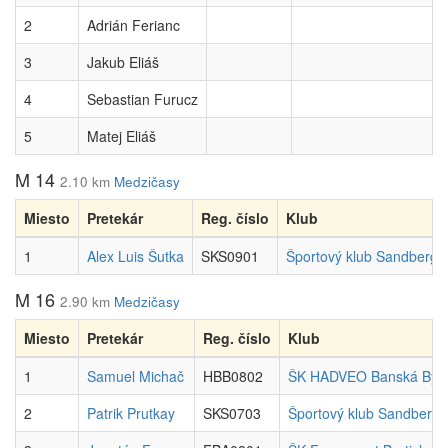
2
Adrián Ferianc
3
Jakub Eliáš
4
Sebastian Furucz
5
Matej Eliáš
M 14
2.10 km
Medzičasy
Miesto
Pretekár
Reg. číslo
Klub
1
Alex Luis Šutka
SKS0901
Športový klub Sandberg
M 16
2.90 km
Medzičasy
Miesto
Pretekár
Reg. číslo
Klub
1
Samuel Michač
HBB0802
ŠK HADVEO Banská Byst
2
Patrik Prutkay
SKS0703
Športový klub Sandberg