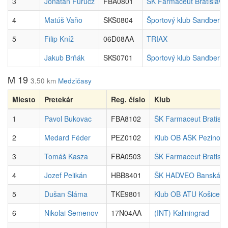
3
Jonatán Furucz
FBA0801
ŠK Farmaceut Bratislava
4
Matúš Vaňo
SKS0804
Športový klub Sandberg
5
Filip Kníž
06D08AA
TRIAX
Jakub Brňák
SKS0701
Športový klub Sandberg
M 19
3.50 km
Medzičasy
Miesto
Pretekár
Reg. číslo
Klub
1
Pavol Bukovac
FBA8102
ŠK Farmaceut Bratisla
2
Medard Féder
PEZ0102
Klub OB AŠK Pezinok
3
Tomáš Kasza
FBA0503
ŠK Farmaceut Bratisla
4
Jozef Pelikán
HBB8401
ŠK HADVEO Banská By
5
Dušan Sláma
TKE9801
Klub OB ATU Košice
6
Nikolai Semenov
17N04AA
(INT) Kaliningrad