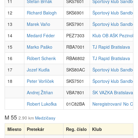
11
Štefan Brňák
SKS7601
Športový klub Sandber
12
Richard Balogh
SKS6901
Športový klub Sandber
13
Marek Vaňo
SKS7901
Športový klub Sandber
14
Medard Féder
PEZ7303
Klub OB AŠK Pezinok
15
Marko Paško
RBA7001
TJ Rapid Bratislava
16
Róbert Schenk
RBA6802
TJ Rapid Bratislava
17
Jozef Kudla
SKS80AC
Športový klub Sandber
18
Peter Vorlíček
SKS7501
Športový klub Sandber
Andrej Žitňan
VBA7801
ŠK VAZKA Bratislava
Robert Lukoťka
01C82BA
Neregistrovani/ No Club
M 55
2.90 km
Medzičasy
Miesto
Pretekár
Reg. číslo
Klub