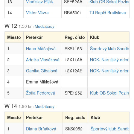
13
Vladislav Piják
SPE52AA
Klub OB Sokol Pezinok
14
Viktor Vávra
RBA5001
TJ Rapid Bratislava
W 12
1.50 km
Medzičasy
Miesto
Pretekár
Reg. číslo
Klub
1
Hana Máčajová
SKS1153
Športový klub Sandber
2
Adelka Vlasáková
12X11AA
NOK- Narnijský orienta
3
Gabika Gibalová
12X12AE
NOK- Narnijský orienta
4
Emma Miklošová
5
Žofia Fedorová
SPE1252
Klub OB Sokol Pezinok
W 14
1.90 km
Medzičasy
Miesto
Pretekár
Reg. číslo
Klub
1
Diana Brňáková
SKS0952
Športový klub Sandbe