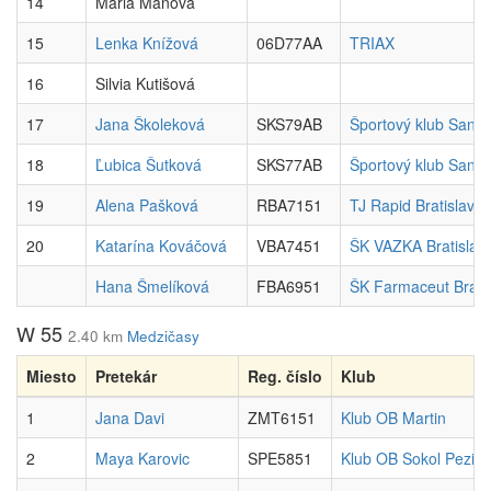
14
Maria Manova
15
Lenka Knížová
06D77AA
TRIAX
16
Silvia Kutišová
17
Jana Školeková
SKS79AB
Športový klub Sand
18
Ľubica Šutková
SKS77AB
Športový klub Sand
19
Alena Pašková
RBA7151
TJ Rapid Bratislava
20
Katarína Kováčová
VBA7451
ŠK VAZKA Bratislav
Hana Šmelíková
FBA6951
ŠK Farmaceut Brati
W 55
2.40 km
Medzičasy
Miesto
Pretekár
Reg. číslo
Klub
1
Jana Davi
ZMT6151
Klub OB Martin
2
Maya Karovic
SPE5851
Klub OB Sokol Pezin