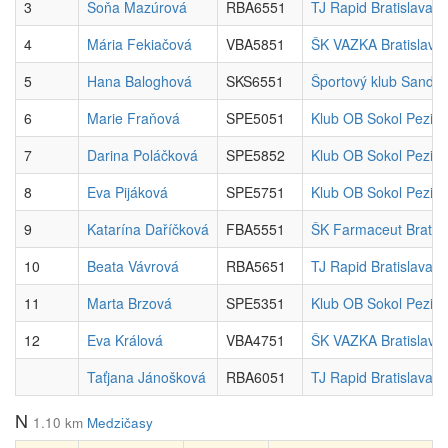
3
Soňa Mazúrová
RBA6551
TJ Rapid Bratislava
4
Mária Fekiačová
VBA5851
ŠK VAZKA Bratislava
5
Hana Baloghová
SKS6551
Športový klub Sandb
6
Marie Fraňová
SPE5051
Klub OB Sokol Pezin
7
Darina Poláčková
SPE5852
Klub OB Sokol Pezin
8
Eva Pijáková
SPE5751
Klub OB Sokol Pezin
9
Katarína Daříčková
FBA5551
ŠK Farmaceut Bratisl
10
Beata Vávrová
RBA5651
TJ Rapid Bratislava
11
Marta Brzová
SPE5351
Klub OB Sokol Pezin
12
Eva Králová
VBA4751
ŠK VAZKA Bratislava
Taťjana Jánošková
RBA6051
TJ Rapid Bratislava
N
1.10 km
Medzičasy