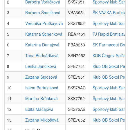
2
Barbora Vorlíčková
SKS7651
Športový klub Sand
3
Barbora Šmelíková
VBA6951
ŠK VAZKA Bratislav
4
Veronika Prutkayová
SKS7852
Športový klub Sand
5
Katarína Schenková
RBA7451
TJ Rapid Bratislava
6
Katarína Dunajová
FBA8253
ŠK Farmaceut Brati
7
Táňa Bednáriková
SSN7952
KOB Čingov Spišská
8
Lenka Jančíková
SPE7751
Klub OB Sokol Pezi
9
Zuzana Šipošová
SPE7351
Klub OB Sokol Pezi
10
Ivana Bartalosová
SKS78AC
Športový klub Sand
11
Martina Brňáková
SKS7752
Športový klub Sand
12
Edita Máčajová
SKS75AB
Športový klub Sand
13
Zuzana Miklošová
SPE7652
Klub OB Sokol Pezi