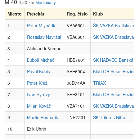
M 40
3.20 km
Medzičasy
Miesto
Pretekár
Reg. číslo
Klub
1
Peter Mlynárik
VBA6501
ŠK VAZKA Bratislava
2
Rostislav Navrátil
VBA6601
ŠK VAZKA Bratislava
3
Aleksandr Vompe
4
Ľuboš Michač
HBB7601
ŠK HADVEO Banská Bys
5
Pavol Kebis
SPE6004
Klub OB Sokol Pezinok
6
Peter Kníž
06D74AA
TRIAX
7
Ivan Syrový
SPE8101
Klub OB Sokol Pezinok
8
Milan Kováč
VBA7101
ŠK VAZKA Bratislava
9
Martin Bednárik
TNR7201
ŠK Triturus Nitra
10
Erik Uhrin