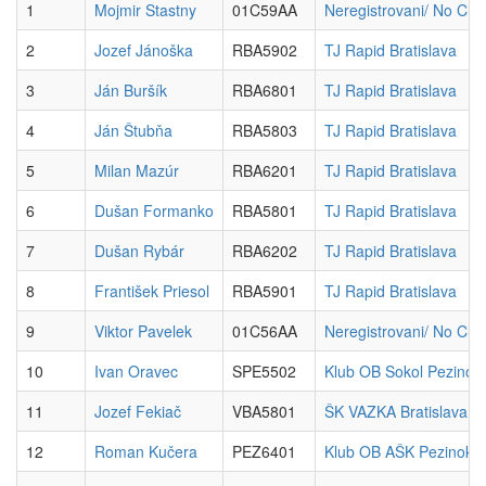
1
Mojmir Stastny
01C59AA
Neregistrovani/ No Club
2
Jozef Jánoška
RBA5902
TJ Rapid Bratislava
3
Ján Buršík
RBA6801
TJ Rapid Bratislava
4
Ján Štubňa
RBA5803
TJ Rapid Bratislava
5
Milan Mazúr
RBA6201
TJ Rapid Bratislava
6
Dušan Formanko
RBA5801
TJ Rapid Bratislava
7
Dušan Rybár
RBA6202
TJ Rapid Bratislava
8
František Priesol
RBA5901
TJ Rapid Bratislava
9
Viktor Pavelek
01C56AA
Neregistrovani/ No Club
10
Ivan Oravec
SPE5502
Klub OB Sokol Pezinok
11
Jozef Fekiač
VBA5801
ŠK VAZKA Bratislava
12
Roman Kučera
PEZ6401
Klub OB AŠK Pezinok