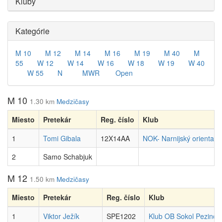
Kluby
Kategórie
M 10
M 12
M 14
M 16
M 19
M 40
M
55
W 12
W 14
W 16
W 18
W 19
W 40
W 55
N
MWR
Open
M 10
1.30 km
Medzičasy
Miesto
Pretekár
Reg. číslo
Klub
1
Tomi Gibala
12X14AA
NOK- Narnijský orientačn
2
Samo Schabjuk
M 12
1.50 km
Medzičasy
Miesto
Pretekár
Reg. číslo
Klub
1
Viktor Ježík
SPE1202
Klub OB Sokol Pezinok