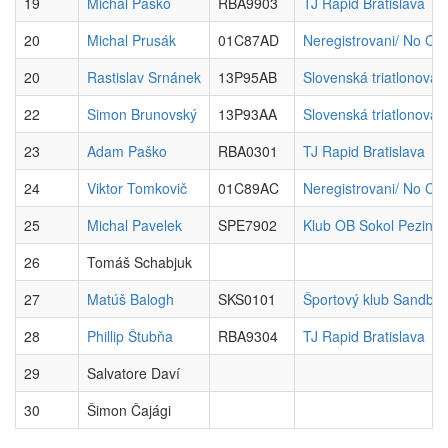
19
Michal Paško
RBA9903
TJ Rapid Bratislava
20
Michal Prusák
01C87AD
Neregistrovani/ No Clu
20
Rastislav Srnánek
13P95AB
Slovenská triatlonová
22
Simon Brunovský
13P93AA
Slovenská triatlonová
23
Adam Paško
RBA0301
TJ Rapid Bratislava
24
Viktor Tomkovič
01C89AC
Neregistrovani/ No Clu
25
Michal Pavelek
SPE7902
Klub OB Sokol Pezinok
26
Tomáš Schabjuk
27
Matúš Balogh
SKS0101
Športový klub Sandbe
28
Phillip Štubňa
RBA9304
TJ Rapid Bratislava
29
Salvatore Daví
30
Šimon Čajági