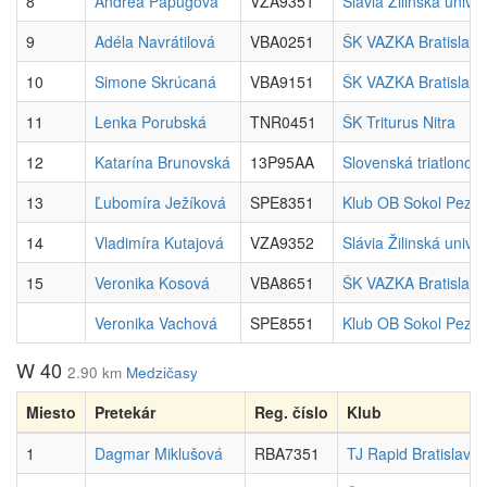
8
Andrea Papugová
VZA9351
Slávia Žilinská univer
9
Adéla Navrátilová
VBA0251
ŠK VAZKA Bratislava
10
Simone Skrúcaná
VBA9151
ŠK VAZKA Bratislava
11
Lenka Porubská
TNR0451
ŠK Triturus Nitra
12
Katarína Brunovská
13P95AA
Slovenská triatlono
13
Ľubomíra Ježíková
SPE8351
Klub OB Sokol Pezin
14
Vladimíra Kutajová
VZA9352
Slávia Žilinská univer
15
Veronika Kosová
VBA8651
ŠK VAZKA Bratislava
Veronika Vachová
SPE8551
Klub OB Sokol Pezin
W 40
2.90 km
Medzičasy
Miesto
Pretekár
Reg. číslo
Klub
1
Dagmar Miklušová
RBA7351
TJ Rapid Bratislava