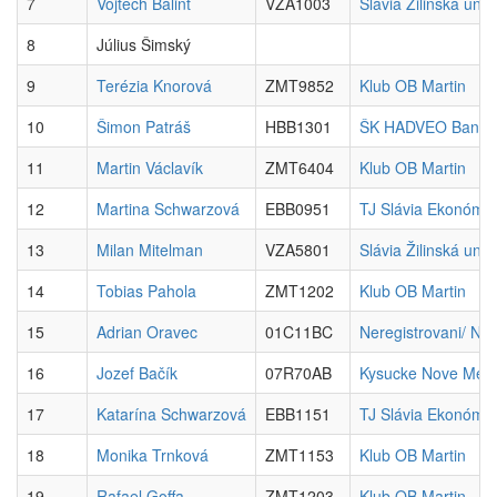
7
Vojtech Bálint
VZA1003
Slávia Žilinská univ
8
Július Šimský
9
Terézia Knorová
ZMT9852
Klub OB Martin
10
Šimon Patráš
HBB1301
ŠK HADVEO Banská
11
Martin Václavík
ZMT6404
Klub OB Martin
12
Martina Schwarzová
EBB0951
TJ Slávia Ekonóm 
13
Milan Mitelman
VZA5801
Slávia Žilinská univ
14
Tobias Pahola
ZMT1202
Klub OB Martin
15
Adrian Oravec
01C11BC
Neregistrovani/ No 
16
Jozef Bačík
07R70AB
Kysucke Nove Mes
17
Katarína Schwarzová
EBB1151
TJ Slávia Ekonóm 
18
Monika Trnková
ZMT1153
Klub OB Martin
19
Rafael Goffa
ZMT1203
Klub OB Martin