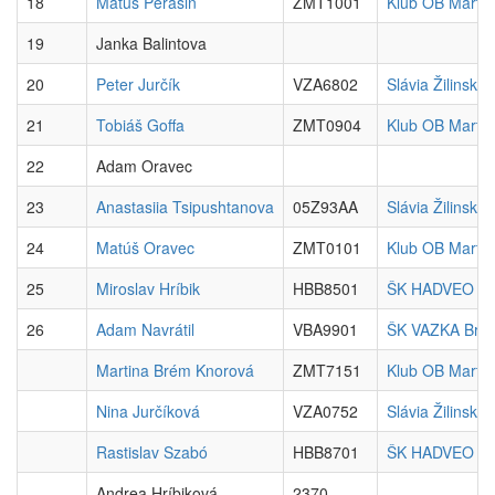
18
Matúš Perašin
ZMT1001
Klub OB Martin
19
Janka Balintova
20
Peter Jurčík
VZA6802
Slávia Žilinská 
21
Tobiáš Goffa
ZMT0904
Klub OB Martin
22
Adam Oravec
23
Anastasiia Tsipushtanova
05Z93AA
Slávia Žilinská 
24
Matúš Oravec
ZMT0101
Klub OB Martin
25
Miroslav Hríbik
HBB8501
ŠK HADVEO Ban
26
Adam Navrátil
VBA9901
ŠK VAZKA Brati
Martina Brém Knorová
ZMT7151
Klub OB Martin
Nina Jurčíková
VZA0752
Slávia Žilinská 
Rastislav Szabó
HBB8701
ŠK HADVEO Ban
Andrea Hríbiková
2370