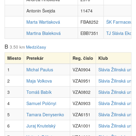
Antonin Švejda
11474
Marta Wartiaková
FBA8252
ŠK Farmaceut B
Martina Bialeková
EBB7351
TJ Slávia Eko
B
3.50 km
Medzičasy
Miesto
Pretekár
Reg. číslo
Klub
1
Michal Paulus
VZA0904
Slávia Žilinská univ
2
Maja Volkova
VZA0951
Slávia Žilinská univ
3
Tomáš Babík
VZA0802
Slávia Žilinská univ
4
Samuel Polónyi
VZA0903
Slávia Žilinská univ
5
Tamara Denysenko
VZA6151
Slávia Žilinská univ
6
Juraj Knutelský
VZA1001
Slávia Žilinská univ