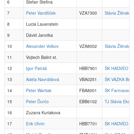
6
Štefan Štefina
7
Peter Vandlíček
VZA7300
Slávia Žilinská 
8
Lucia Lauenstein
9
Dávid Janotka
10
Alexander Volkov
VZA8002
Slávia Žilinská 
11
Vojtech Balint st.
12
Igor Patráš
HBB7901
ŠK HADVEO Ban
13
Adéla Navrátilová
VBA0251
ŠK VAZKA Brati
14
Peter Wartiak
FBA8001
ŠK Farmaceut B
15
Peter Ďurčo
EBB6102
TJ Slávia Eko
16
Zuzana Kuriakova
17
Erik Uhrin
HBB7701
ŠK HADVEO Ban