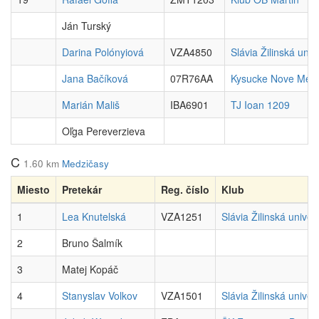
Ján Turský
Darina Polónyiová
VZA4850
Slávia Žilinská univ
Jana Bačíková
07R76AA
Kysucke Nove Mes
Marián Mališ
IBA6901
TJ Ioan 1209
Oľga Pereverzieva
C
1.60 km
Medzičasy
Miesto
Pretekár
Reg. číslo
Klub
1
Lea Knutelská
VZA1251
Slávia Žilinská univer
2
Bruno Šalmík
3
Matej Kopáč
4
Stanyslav Volkov
VZA1501
Slávia Žilinská univer