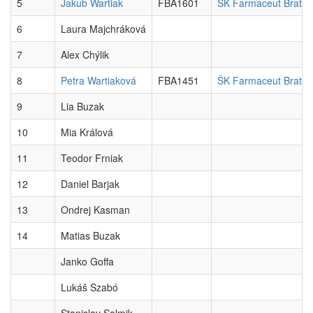
5
Jakub Wartiak
FBA1601
ŠK Farmaceut Bratisl
6
Laura Majchráková
7
Alex Chýlik
8
Petra Wartiaková
FBA1451
ŠK Farmaceut Bratisl
9
Lia Buzak
10
Mia Králová
11
Teodor Frniak
12
Daniel Barjak
13
Ondrej Kasman
14
Matias Buzak
Janko Goffa
Lukáš Szabó