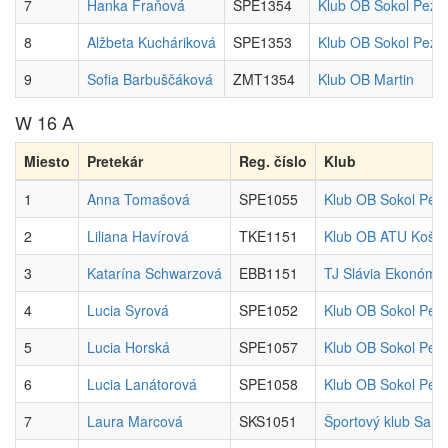
7
Hanka Fraňová
SPE1354
Klub OB Sokol Pezi
8
Alžbeta Kucháriková
SPE1353
Klub OB Sokol Pezi
9
Sofia Barbuščáková
ZMT1354
Klub OB Martin
W 16 A
Miesto
Pretekár
Reg. číslo
Klub
1
Anna Tomašová
SPE1055
Klub OB Sokol Pez
2
Liliana Havírová
TKE1151
Klub OB ATU Košic
3
Katarína Schwarzová
EBB1151
TJ Slávia Ekonóm 
4
Lucia Syrová
SPE1052
Klub OB Sokol Pez
5
Lucia Horská
SPE1057
Klub OB Sokol Pez
6
Lucia Lanátorová
SPE1058
Klub OB Sokol Pez
7
Laura Marcová
SKS1051
Športový klub San