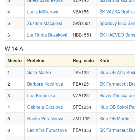
3
Aneta Javureková
VZA1451
Slávia Žilinská unive
4
Lucia Müllerová
VBA1551
ŠK VAZKA Bratislav
5
Zuzana Máčajová
SKS1551
Športový klub Sand
6
Lia Timea Buzáková
HBB1551
ŠK HADVEO Banská 
W 14 A
Miesto
Pretekár
Reg. číslo
Klub
1
Sofia Marko
TKE1251
Klub OB ATU Košice
2
Barbora Kocúrová
FBA1251
ŠK Farmaceut Bratis
3
Lea Knutelská
VZA1251
Slávia Žilinská unive
4
Gabriela Gibalová
SPE1254
Klub OB Sokol Pezi
5
Radka Perašinová
ZMT1351
Klub OB Martin
6
Leontína Furuczová
FBA1353
ŠK Farmaceut Bratis