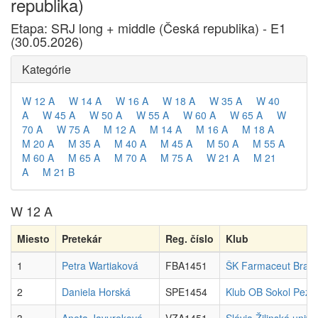
republika)
Etapa: SRJ long + middle (Česká republika) - E1
(30.05.2026)
Kategórie
W 12 A
W 14 A
W 16 A
W 18 A
W 35 A
W 40
A
W 45 A
W 50 A
W 55 A
W 60 A
W 65 A
W
70 A
W 75 A
M 12 A
M 14 A
M 16 A
M 18 A
M 20 A
M 35 A
M 40 A
M 45 A
M 50 A
M 55 A
M 60 A
M 65 A
M 70 A
M 75 A
W 21 A
M 21
A
M 21 B
W 12 A
Miesto
Pretekár
Reg. číslo
Klub
1
Petra Wartiaková
FBA1451
ŠK Farmaceut Bratis
2
Daniela Horská
SPE1454
Klub OB Sokol Pezi