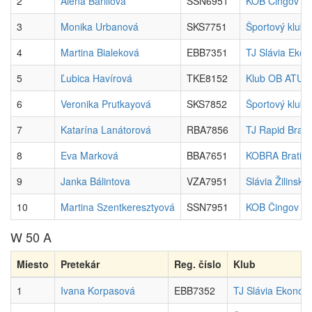
2
Alena Barillová
SSN6951
KOB Čingov Sp
3
Monika Urbanová
SKS7751
Športový klub
4
Martina Bialeková
EBB7351
TJ Slávia Eko
5
Ľubica Havírová
TKE8152
Klub OB ATU K
6
Veronika Prutkayová
SKS7852
Športový klub
7
Katarína Lanátorová
RBA7856
TJ Rapid Brati
8
Eva Marková
BBA7651
KOBRA Bratisl
9
Janka Bálintova
VZA7951
Slávia Žilinská
10
Martina Szentkeresztyová
SSN7951
KOB Čingov Sp
W 50 A
Miesto
Pretekár
Reg. číslo
Klub
1
Ivana Korpasová
EBB7352
TJ Slávia Ekonóm