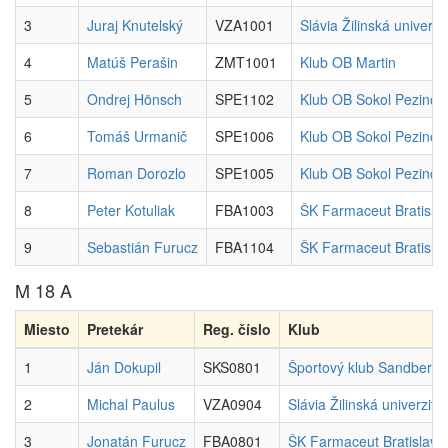
3
Juraj Knutelský
VZA1001
Slávia Žilinská univerzi
4
Matúš Perašin
ZMT1001
Klub OB Martin
5
Ondrej Hönsch
SPE1102
Klub OB Sokol Pezinok
6
Tomáš Urmanič
SPE1006
Klub OB Sokol Pezinok
7
Roman Dorozlo
SPE1005
Klub OB Sokol Pezinok
8
Peter Kotuliak
FBA1003
ŠK Farmaceut Bratisla
9
Sebastián Furucz
FBA1104
ŠK Farmaceut Bratisla
M 18 A
Miesto
Pretekár
Reg. číslo
Klub
1
Ján Dokupil
SKS0801
Športový klub Sandberg
2
Michal Paulus
VZA0904
Slávia Žilinská univerzita
3
Jonatán Furucz
FBA0801
ŠK Farmaceut Bratislava