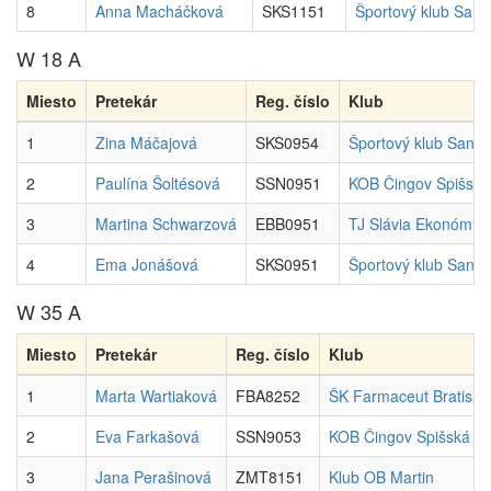
8
Anna Macháčková
SKS1151
Športový klub San
W 18 A
Miesto
Pretekár
Reg. číslo
Klub
1
Zina Máčajová
SKS0954
Športový klub Sand
2
Paulína Šoltésová
SSN0951
KOB Čingov Spišská
3
Martina Schwarzová
EBB0951
TJ Slávia Ekonóm U
4
Ema Jonášová
SKS0951
Športový klub Sand
W 35 A
Miesto
Pretekár
Reg. číslo
Klub
1
Marta Wartiaková
FBA8252
ŠK Farmaceut Bratisla
2
Eva Farkašová
SSN9053
KOB Čingov Spišská N
3
Jana Perašinová
ZMT8151
Klub OB Martin