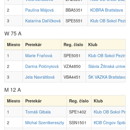
2
Paulína Májová
BBA5351
KOBRA Bratislava
3
Katarína Daříčková
SPE5551
Klub OB Sokol Pezin
W 75 A
Miesto
Pretekár
Reg. číslo
Klub
1
Marie Fraňová
SPE5051
Klub OB Sokol Pezino
2
Darina Polónyiová
VZA4850
Slávia Žilinská univerzi
3
Jela Navrátilová
VBA4451
ŠK VAZKA Bratislava
M 12 A
Miesto
Pretekár
Reg. číslo
Klub
1
Tomáš Gibala
SPE1402
Klub OB Sokol Pezi
2
Michal Szentkereszty
SSN1501
KOB Čingov Spišsk