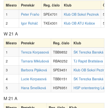
Miesto
Pretekár
Reg. číslo
Klub
Ča
1
Peter Fraňo
SPE4701
Klub OB Sokol Pezinok
52
2
Igor Roháč
TKE4301
Klub OB ATU Košice
59
W 21 A
Miesto
Pretekár
Reg. číslo
Klub
1
Tereza Korpasová
TBB9852
ŠK Terezka Banská By
2
Tamara Miklušová
RBA0252
TJ Rapid Bratislava
3
Barbora Pijáková
SPE9451
Klub OB Sokol Pezino
4
Lucie Korpasová
TBB0151
ŠK Terezka Banská By
5
Hana Šmelíková
HSP6951
HSP orienteering Láb
M 21 A
Miesto
Pretekár
Reg. číslo
Klub