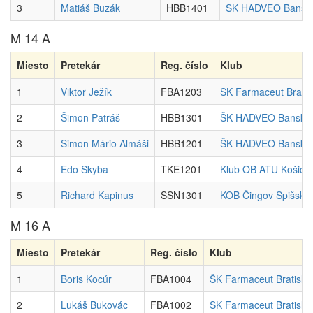
3
Matiáš Buzák
HBB1401
ŠK HADVEO Banská
M 14 A
Miesto
Pretekár
Reg. číslo
Klub
1
Viktor Ježík
FBA1203
ŠK Farmaceut Bratis
2
Šimon Patráš
HBB1301
ŠK HADVEO Banská B
3
Simon Mário Almáši
HBB1201
ŠK HADVEO Banská B
4
Edo Skyba
TKE1201
Klub OB ATU Košice
5
Richard Kapinus
SSN1301
KOB Čingov Spišská
M 16 A
Miesto
Pretekár
Reg. číslo
Klub
1
Boris Kocúr
FBA1004
ŠK Farmaceut Bratisla
2
Lukáš Bukovác
FBA1002
ŠK Farmaceut Bratisla