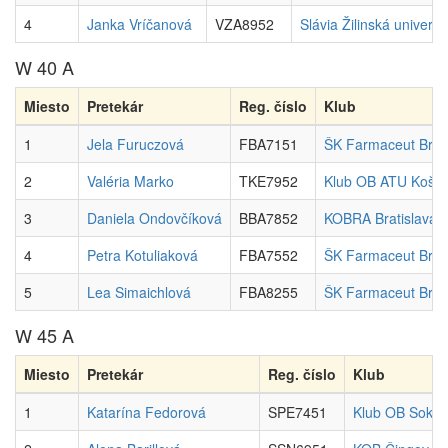
4
Janka Vríčanová
VZA8952
Slávia Žilinská univerzi
W 40 A
Miesto
Pretekár
Reg. číslo
Klub
1
Jela Furuczová
FBA7151
ŠK Farmaceut Brati
2
Valéria Marko
TKE7952
Klub OB ATU Košic
3
Daniela Ondovčíková
BBA7852
KOBRA Bratislava
4
Petra Kotuliaková
FBA7552
ŠK Farmaceut Brati
5
Lea Simaichlová
FBA8255
ŠK Farmaceut Brati
W 45 A
Miesto
Pretekár
Reg. číslo
Klub
1
Katarína Fedorová
SPE7451
Klub OB Sokol