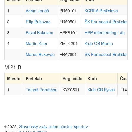
1
Adam Jonáš
BBA0101
KOBRA Bratislava
2
Filip Bukovac
FBA0501
ŠK Farmaceut Bratislava
3
Pavol Bukovac
HSP8101
HSP orienteering Láb
4
Martin Knor
ZMT0201
Klub OB Martin
Maroš Bukovac
FBA7601
ŠK Farmaceut Bratislava
M 21 B
Miesto
Pretekár
Reg. číslo
Klub
Čas
1
Tomáš Porubčan
KYS0501
Klub OB Kysak
114:5
©2025,
Slovenský zväz orientačných športov