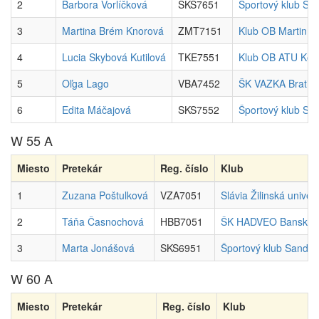
2
Barbora Vorlíčková
SKS7651
Športový klub Sa
3
Martina Brém Knorová
ZMT7151
Klub OB Martin
4
Lucia Skybová Kutilová
TKE7551
Klub OB ATU Koš
5
Oľga Lago
VBA7452
ŠK VAZKA Bratisl
6
Edita Máčajová
SKS7552
Športový klub Sa
W 55 A
Miesto
Pretekár
Reg. číslo
Klub
1
Zuzana Poštulková
VZA7051
Slávia Žilinská univerz
2
Táňa Časnochová
HBB7051
ŠK HADVEO Banská B
3
Marta Jonášová
SKS6951
Športový klub Sandb
W 60 A
Miesto
Pretekár
Reg. číslo
Klub