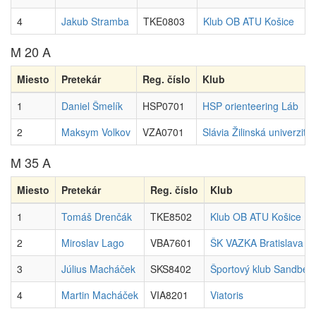
4
Jakub Stramba
TKE0803
Klub OB ATU Košice
M 20 A
Miesto
Pretekár
Reg. číslo
Klub
1
Daniel Šmelík
HSP0701
HSP orienteering Láb
2
Maksym Volkov
VZA0701
Slávia Žilinská univerzita
M 35 A
Miesto
Pretekár
Reg. číslo
Klub
1
Tomáš Drenčák
TKE8502
Klub OB ATU Košice
2
Miroslav Lago
VBA7601
ŠK VAZKA Bratislava
3
Július Macháček
SKS8402
Športový klub Sandber
4
Martin Macháček
VIA8201
Viatoris