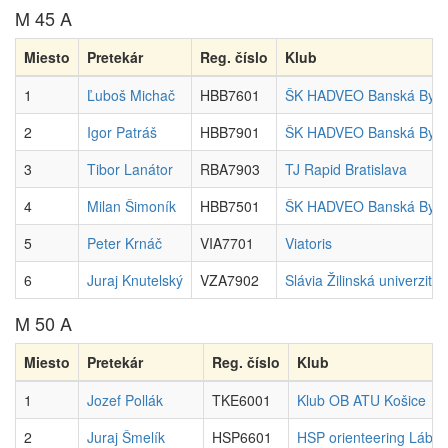
M 45 A
Miesto
Pretekár
Reg. číslo
Klub
1
Ľuboš Michač
HBB7601
ŠK HADVEO Banská Bystr
2
Igor Patráš
HBB7901
ŠK HADVEO Banská Bystr
3
Tibor Lanátor
RBA7903
TJ Rapid Bratislava
4
Milan Šimoník
HBB7501
ŠK HADVEO Banská Bystr
5
Peter Krnáč
VIA7701
Viatoris
6
Juraj Knutelský
VZA7902
Slávia Žilinská univerzita
M 50 A
Miesto
Pretekár
Reg. číslo
Klub
1
Jozef Pollák
TKE6001
Klub OB ATU Košice
2
Juraj Šmelík
HSP6601
HSP orienteering Láb