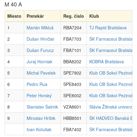
M 40 A
Miesto
Pretekár
Reg. číslo
Klub
1
Marián Mikluš
RBA7204
TJ Rapid Bratislava
2
Dušan Hrnčiar
FBA7703
ŠK Farmaceut Bratislav
3
Dušan Furucz
FBA7101
ŠK Farmaceut Bratislav
4
Juraj Horniak
BBA8202
KOBRA Bratislava
5
Michal Pavelek
SPE7902
Klub OB Sokol Pezinok
6
Pedro Rua
SPE8403
Klub OB Sokol Pezinok
7
Peter Horský
SPE8002
Klub OB Sokol Pezinok
8
Stanislav Šalmik
VZA8601
Slávia Žilinská univerzita
9
Miroslav Hríbik
HBB8501
ŠK HADVEO Banská Byst
Ivan Kotuliak
FBA7402
ŠK Farmaceut Bratislav