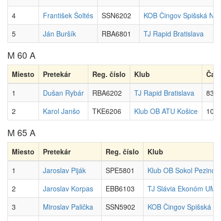
4
František Šoltés
SSN6202
KOB Čingov Spišská No
5
Ján Buršík
RBA6801
TJ Rapid Bratislava
M 60 A
Miesto
Pretekár
Reg. číslo
Klub
Čas
1
Dušan Rybár
RBA6202
TJ Rapid Bratislava
83:2
2
Karol Janšo
TKE6206
Klub OB ATU Košice
100:
M 65 A
Miesto
Pretekár
Reg. číslo
Klub
1
Jaroslav Piják
SPE5801
Klub OB Sokol Pezinok
2
Jaroslav Korpas
EBB6103
TJ Slávia Ekonóm UMB 
3
Miroslav Palička
SSN5902
KOB Čingov Spišská N