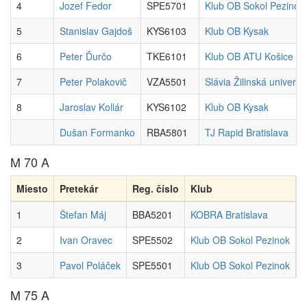
4
Jozef Fedor
SPE5701
Klub OB Sokol Pezinok
5
Stanislav Gajdoš
KYS6103
Klub OB Kysak
6
Peter Ďurčo
TKE6101
Klub OB ATU Košice
7
Peter Polakovič
VZA5501
Slávia Žilinská univerzi
8
Jaroslav Kollár
KYS6102
Klub OB Kysak
Dušan Formanko
RBA5801
TJ Rapid Bratislava
M 70 A
Miesto
Pretekár
Reg. číslo
Klub
1
Štefan Máj
BBA5201
KOBRA Bratislava
4
2
Ivan Oravec
SPE5502
Klub OB Sokol Pezinok
5
3
Pavol Poláček
SPE5501
Klub OB Sokol Pezinok
8
M 75 A