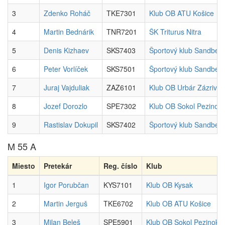
3
Zdenko Roháč
TKE7301
Klub OB ATU Košice
4
Martin Bednárik
TNR7201
ŠK Triturus Nitra
5
Denis Kizhaev
SKS7403
Športový klub Sandber
6
Peter Vorlíček
SKS7501
Športový klub Sandber
7
Juraj Vajduliak
ZAZ6101
Klub OB Urbár Zázrivá
8
Jozef Dorozlo
SPE7302
Klub OB Sokol Pezinok
9
Rastislav Dokupil
SKS7402
Športový klub Sandber
M 55 A
Miesto
Pretekár
Reg. číslo
Klub
1
Igor Porubčan
KYS7101
Klub OB Kysak
2
Martin Jerguš
TKE6702
Klub OB ATU Košice
3
Milan Beleš
SPE5901
Klub OB Sokol Pezinok