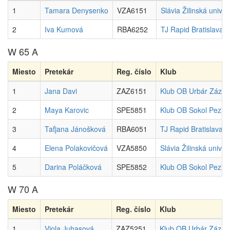
1
Tamara Denysenko
VZA6151
Slávia Žilinská univer
2
Iva Kumová
RBA6252
TJ Rapid Bratislava
W 65 A
Miesto
Pretekár
Reg. číslo
Klub
1
Jana Davi
ZAZ6151
Klub OB Urbár Zázri
2
Maya Karovic
SPE5851
Klub OB Sokol Pezin
3
Taťjana Jánošková
RBA6051
TJ Rapid Bratislava
4
Elena Polakovičová
VZA5850
Slávia Žilinská univer
5
Darina Poláčková
SPE5852
Klub OB Sokol Pezin
W 70 A
Miesto
Pretekár
Reg. číslo
Klub
1
Viola Juhasová
ZAZ5251
Klub OB Urbár Zázriv