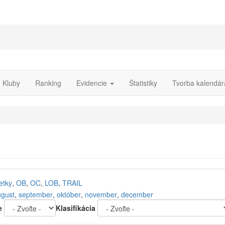
Kluby
Ranking
Evidencie
Štatistiky
Tvorba kalendár
etky
,
OB
,
OC
,
LOB
,
TRAIL
ugust
,
september
,
október
,
november
,
december
e
Klasifikácia