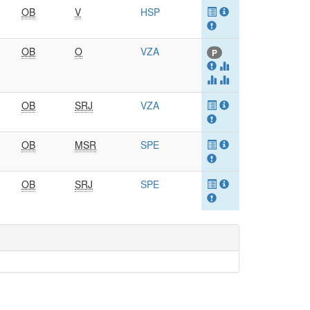
OB
V
HSP
OB
O
VZA
P
OB
SRJ
VZA
OB
MSR
SPE
OB
SRJ
SPE