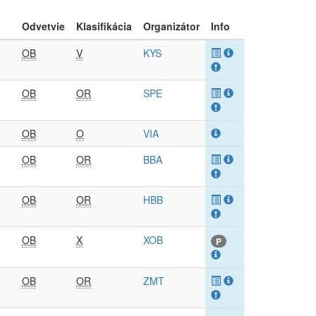
Odvetvie
Klasifikácia
Organizátor
Info
OB
V
KYS
OB
OR
SPE
OB
O
VIA
OB
OR
BBA
OB
OR
HBB
OB
X
XOB
P
OB
OR
ZMT