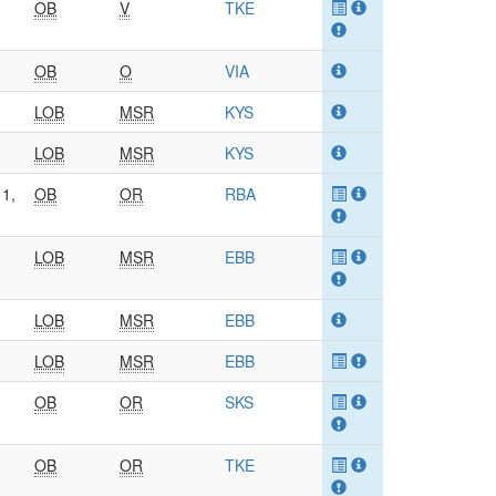
OB
V
TKE
OB
O
VIA
LOB
MSR
KYS
LOB
MSR
KYS
 1,
OB
OR
RBA
LOB
MSR
EBB
LOB
MSR
EBB
LOB
MSR
EBB
OB
OR
SKS
OB
OR
TKE