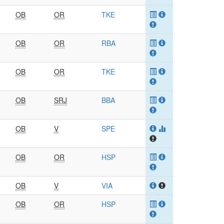
OB
OR
TKE
OB
OR
RBA
OB
OR
TKE
OB
SRJ
BBA
OB
V
SPE
OB
OR
HSP
OB
V
VIA
OB
OR
HSP