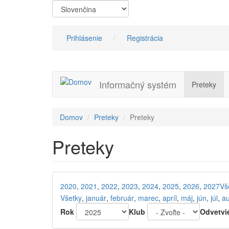
Skočiť
na
hlavný
obsah
Prihlásenie
Registrácia
Informačný systém
Preteky
Domov
Preteky
Preteky
Preteky
2020
,
2021
,
2022
,
2023
,
2024
,
2025
,
2026
,
2027
Vš
Všetky
,
január
,
február
,
marec
,
apríl
,
máj
,
jún
,
júl
,
a
Rok
Klub
Odvetvi